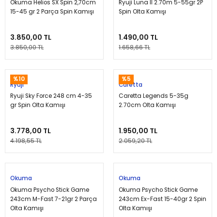
Okuma Helios SX Spin 2,70cm
Ryuji Luna II 2.70m 5-55gr 2P
15-45 gr 2 Parça Spin Kamışı
Spin Olta Kamışı
3.850,00 TL
1.490,00 TL
3.850,00 TL
1.658,66 TL
%10
%5
Ryuji
Caretta
Ryuji Sky Force 248 cm 4-35
Caretta Legends 5-35g
gr Spin Olta Kamışı
2.70cm Olta Kamışı
3.778,00 TL
1.950,00 TL
4.198,55 TL
2.059,20 TL
Okuma
Okuma
Okuma Psycho Stick Game
Okuma Psycho Stick Game
243cm M-Fast 7-21gr 2 Parça
243cm Ex-Fast 15-40gr 2 Spin
Olta Kamışı
Olta Kamışı