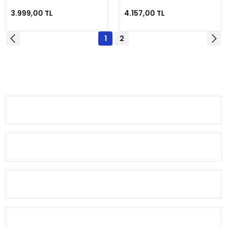
3.999,00 TL
4.157,00 TL
1
2
Alkoç Balık Av Market olarak, balıkçılık tutkusunu paylaşan herkese
kaliteli av malzemeleri sunuyoruz.
0(224) 482 22 00
KURUMSAL
MÜŞTERİ BİLGİ
HESABIM
HIZLI MENÜ