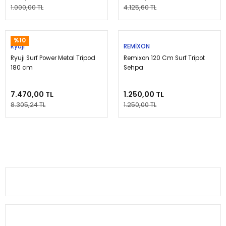
1.000,00 TL
4.125,60 TL
Tükendi
%10
Ryuji
REMİXON
Ryuji Surf Power Metal Tripod
Remixon 120 Cm Surf Tripot
180 cm
Sehpa
7.470,00 TL
1.250,00 TL
8.305,24 TL
1.250,00 TL
Alkoç Balık Av Market olarak, balıkçılık tutkusunu paylaşan herkese
kaliteli av malzemeleri sunuyoruz.
0(224) 482 22 00
KURUMSAL
MÜŞTERİ BİLGİ