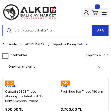
Kampanyalarımızdan haberdar olmak için @alkocav instagram
hesabımızı takip edin!
Kampanyalarımızdan haberdar olmak için @alkocav instagram
hesabımızı takip edin!
Kampanyalarımızdan haberdar olmak için @alkocav instagram
hesabımızı takip edin!
ARA
Kampanyalarımızdan haberdar olmak için @alkocav instagram
hesabımızı takip edin!
Kampanyalarımızdan haberdar olmak için @alkocav instagram
Anasayfa
AKSESUARLAR
Tripod ve Kamış Tutucu
hesabımızı takip edin!
Stoktakiler
Toplam 4 ürün
%10
%10
Captain
Ryuji
Captain 6803 Tripod
Ryuji Blue Surf Tripod 180 cm
Alüminyum Teleskobik 3'lü
Kamış Sehpası 120cm
900,00 TL
3.700,00 TL