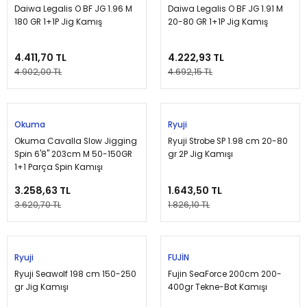
Daiwa Legalis O BF JG 1.96 M
Daiwa Legalis O BF JG 1.91 M
180 GR 1+1P Jig Kamış
20-80 GR 1+1P Jig Kamış
4.411,70 TL
4.222,93 TL
4.902,00 TL
4.692,15 TL
Tükendi
Tükendi
Okuma
Ryuji
Okuma Cavalla Slow Jigging
Ryuji Strobe SP 1.98 cm 20-80
Spin 6'8'' 203cm M 50-150GR
gr 2P Jig Kamışı
1+1 Parça Spin Kamışı
3.258,63 TL
1.643,50 TL
3.620,70 TL
1.826,10 TL
Tükendi
Tükendi
Ryuji
FUJİN
Ryuji Seawolf 198 cm 150-250
Fujin SeaForce 200cm 200-
gr Jig Kamışı
400gr Tekne-Bot Kamışı