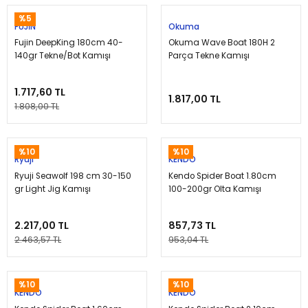
%5
FUJİN
Okuma
Fujin DeepKing 180cm 40-
Okuma Wave Boat 180H 2
140gr Tekne/Bot Kamışı
Parça Tekne Kamışı
1.717,60 TL
1.817,00 TL
1.808,00 TL
%10
%10
Ryuji
KENDO
Ryuji Seawolf 198 cm 30-150
Kendo Spider Boat 1.80cm
gr Light Jig Kamışı
100-200gr Olta Kamışı
2.217,00 TL
857,73 TL
2.463,57 TL
953,04 TL
%10
%10
KENDO
KENDO