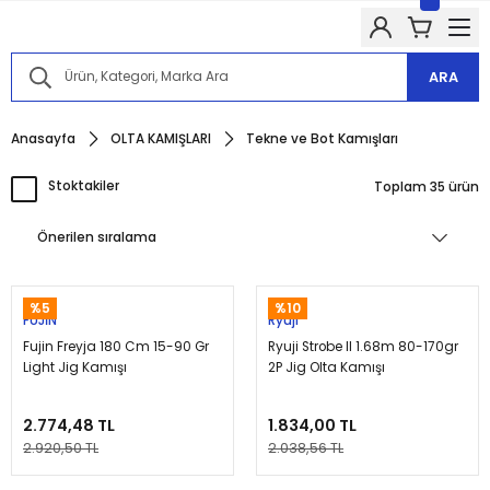
Kampanyalarımızdan haberdar olmak için @alkocav instagram
hesabımızı takip edin!
Kampanyalarımızdan haberdar olmak için @alkocav instagram
hesabımızı takip edin!
ARA
Kampanyalarımızdan haberdar olmak için @alkocav instagram
hesabımızı takip edin!
Anasayfa
OLTA KAMIŞLARI
Tekne ve Bot Kamışları
Kampanyalarımızdan haberdar olmak için @alkocav instagram
hesabımızı takip edin!
Kampanyalarımızdan haberdar olmak için @alkocav instagram
Stoktakiler
Toplam 35 ürün
hesabımızı takip edin!
%5
%10
FUJİN
Ryuji
Fujin Freyja 180 Cm 15-90 Gr
Ryuji Strobe II 1.68m 80-170gr
Light Jig Kamışı
2P Jig Olta Kamışı
2.774,48 TL
1.834,00 TL
2.920,50 TL
2.038,56 TL