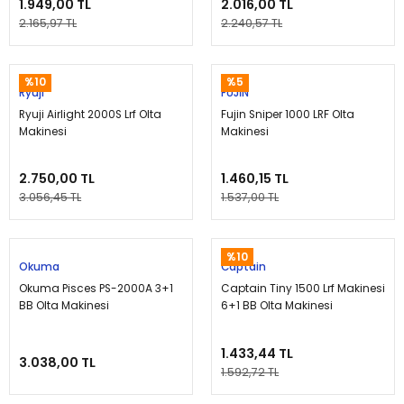
1.949,00 TL
2.016,00 TL
2.165,97 TL
2.240,57 TL
%10
%5
Ryuji
FUJİN
Ryuji Airlight 2000S Lrf Olta
Fujin Sniper 1000 LRF Olta
Makinesi
Makinesi
2.750,00 TL
1.460,15 TL
3.056,45 TL
1.537,00 TL
%10
Okuma
Captain
Okuma Pisces PS-2000A 3+1
Captain Tiny 1500 Lrf Makinesi
BB Olta Makinesi
6+1 BB Olta Makinesi
1.433,44 TL
3.038,00 TL
1.592,72 TL