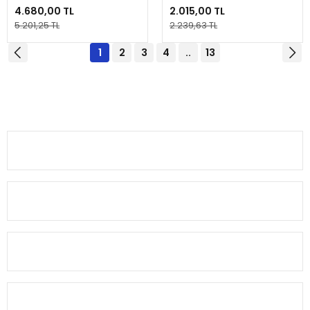
4.680,00 TL
2.015,00 TL
5.201,25 TL
2.239,63 TL
1
2
3
4
..
13
Alkoç Balık Av Market olarak, balıkçılık tutkusunu paylaşan herkese
kaliteli av malzemeleri sunuyoruz.
0(224) 482 22 00
KURUMSAL
MÜŞTERİ BİLGİ
HESABIM
HIZLI MENÜ