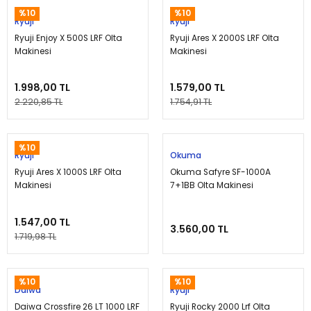
%10
%10
Ryuji
Ryuji
Ryuji Enjoy X 500S LRF Olta
Ryuji Ares X 2000S LRF Olta
Makinesi
Makinesi
1.998,00 TL
1.579,00 TL
2.220,85 TL
1.754,91 TL
%10
Ryuji
Okuma
Ryuji Ares X 1000S LRF Olta
Okuma Safyre SF-1000A
Makinesi
7+1BB Olta Makinesi
1.547,00 TL
3.560,00 TL
1.719,98 TL
%10
%10
Daiwa
Ryuji
Daiwa Crossfire 26 LT 1000 LRF
Ryuji Rocky 2000 Lrf Olta