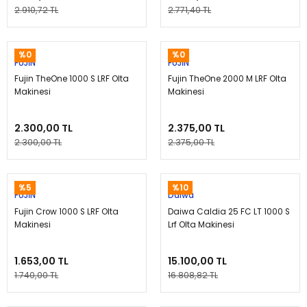
2.910,72 TL
2.771,40 TL
%0
%0
FUJİN
FUJİN
Fujin TheOne 1000 S LRF Olta
Fujin TheOne 2000 M LRF Olta
Makinesi
Makinesi
2.300,00 TL
2.375,00 TL
2.300,00 TL
2.375,00 TL
%5
%10
FUJİN
Daiwa
Fujin Crow 1000 S LRF Olta
Daiwa Caldia 25 FC LT 1000 S
Makinesi
Lrf Olta Makinesi
1.653,00 TL
15.100,00 TL
1.740,00 TL
16.808,82 TL