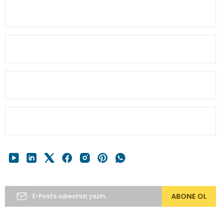
Ürün fiyatı diğer sitelerden daha pahalı.
KURUMSAL
Bu ürüne benzer farklı alternatifler olmalı.
MÜŞTERİ BİLGİ
HESABIM
Gönder
HIZLI MENÜ
E-Bülten’e Abone Ol
ABONE OL
Copyright 2024 © alkocav.com 256bit SSL sertifikası ile