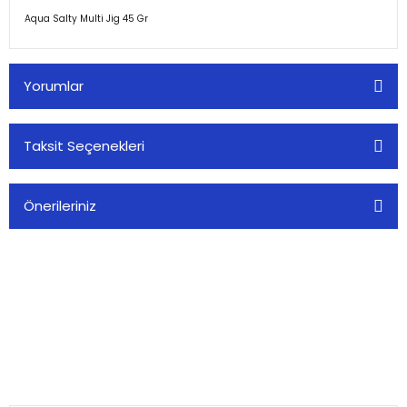
Aqua Salty Multi Jig 45 Gr
Yorumlar
Taksit Seçenekleri
Bu ürüne ilk yorumu siz yapın!
Önerileriniz
Yorum Yaz
Bu ürünün fiyat bilgisi, resim, ürün açıklamalarında ve diğer
konularda yetersiz gördüğünüz noktaları öneri formunu
kullanarak tarafımıza iletebilirsiniz.
Görüş ve önerileriniz için teşekkür ederiz.
Alkoç Balık Av Market olarak, balıkçılık tutkusunu paylaşan herkese
Ürün resmi kalitesiz, bozuk veya görüntülenemiyor.
kaliteli av malzemeleri sunuyoruz.
Ürün açıklamasında eksik bilgiler bulunuyor.
0(224) 482 22 00
Ürün bilgilerinde hatalar bulunuyor.