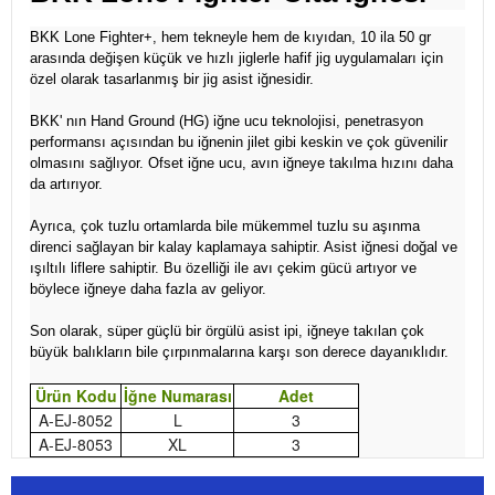
BKK Lone Fighter+, hem tekneyle hem de kıyıdan, 10 ila 50 gr
arasında değişen küçük ve hızlı jiglerle hafif jig uygulamaları için
özel olarak tasarlanmış bir jig asist iğnesidir.
BKK' nın Hand Ground (HG) iğne ucu teknolojisi, penetrasyon
performansı açısından bu iğnenin jilet gibi keskin ve çok güvenilir
olmasını sağlıyor. Ofset iğne ucu, avın iğneye takılma hızını daha
da artırıyor.
Ayrıca, çok tuzlu ortamlarda bile mükemmel tuzlu su aşınma
direnci sağlayan bir kalay kaplamaya sahiptir. Asist iğnesi doğal ve
ışıltılı liflere sahiptir. Bu özelliği ile avı çekim gücü artıyor ve
böylece iğneye daha fazla av geliyor.
Son olarak, süper güçlü bir örgülü asist ipi, iğneye takılan çok
büyük balıkların bile çırpınmalarına karşı son derece dayanıklıdır.
Ürün Kodu
İğne Numarası
Adet
A-EJ-8052
L
3
A-EJ-8053
XL
3