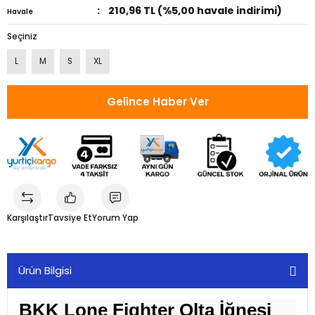
210,96 TL (%5,00 havale indirimi)
Havale
Seçiniz
L
M
S
XL
Gelince Haber Ver
Karşılaştır
Tavsiye Et
Yorum Yap
Ürün Bilgisi
BKK Lone Fighter Olta İğnesi