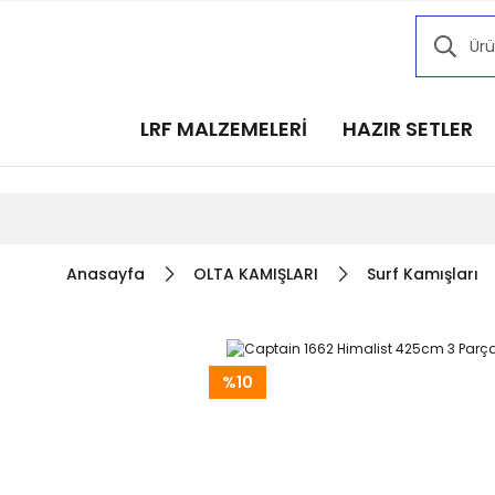
Kampany
Kampany
Kampany
LRF MALZEMELERİ
HAZIR SETLER
Kampany
Kampany
Anasayfa
OLTA KAMIŞLARI
Surf Kamışları
%10