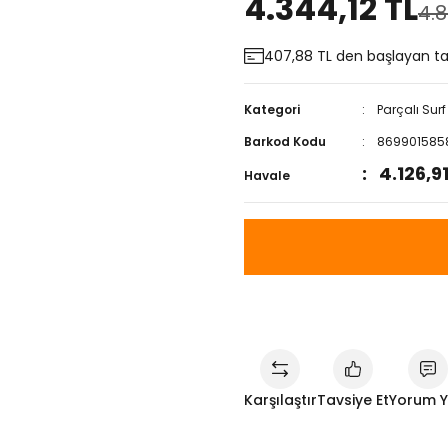
4.344,12 TL
4.8
407,88 TL den başlayan tak
Kategori
Parçalı Surf
Barkod Kodu
869901585
4.126,9
Havale
Karşılaştır
Tavsiye Et
Yorum 