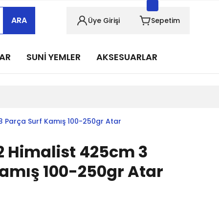
sabımızı takip edin!
ARA
Üye Girişi
Sepetim
sabımızı takip edin!
sabımızı takip edin!
LAR
SUNİ YEMLER
AKSESUARLAR
sabımızı takip edin!
sabımızı takip edin!
3 Parça Surf Kamış 100-250gr Atar
2 Himalist 425cm 3
Kamış 100-250gr Atar