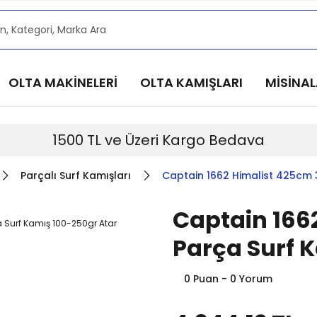
alarımızdan haberdar olmak için @alkocav instagram he
alarımızdan haberdar olmak için @alkocav instagram he
alarımızdan haberdar olmak için @alkocav instagram he
OLTA MAKİNELERİ
OLTA KAMIŞLARI
MİSİNA
alarımızdan haberdar olmak için @alkocav instagram he
alarımızdan haberdar olmak için @alkocav instagram he
1500 TL ve Üzeri Kargo Bedava
Parçalı Surf Kamışları
Captain 1662 Himalist 425cm 
Captain 166
Parça Surf 
0 Puan - 0 Yorum