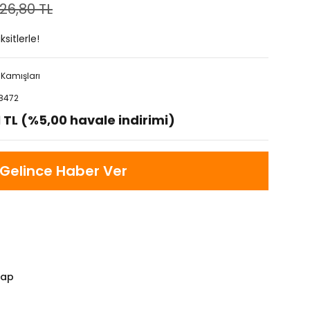
26,80 TL
sitlerle!
 Kamışları
8472
1 TL (%5,00 havale indirimi)
Gelince Haber Ver
Yap