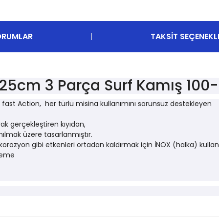
ORUMLAR
TAKSIT SEÇENEKL
425cm 3 Parça Surf Kamış 100
 fast Action, her türlü misina kullanımını sorunsuz destekleyen
rak gerçekleştiren kıyıdan,
nılmak üzere tasarlanmıştır.
ozyon gibi etkenleri ortadan kaldırmak için İNOX (halka) kullanı
lzeme