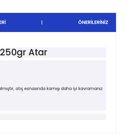
ERI
ÖNERILERINIZ
-250gr Atar
lmıştır, atış esnasında kamışı daha iyi kavramanız