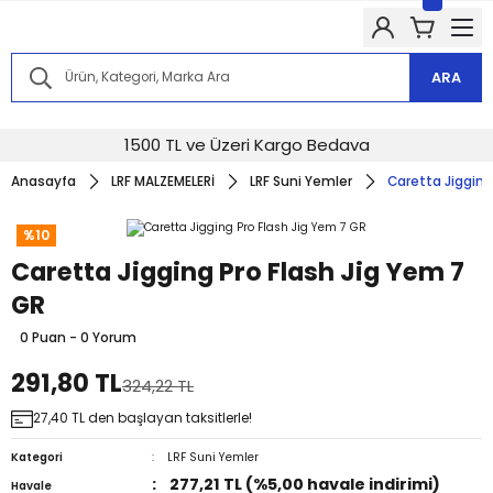
Kampanyalarımızdan haberdar olmak için @alkocav instagram
hesabımızı takip edin!
Kampanyalarımızdan haberdar olmak için @alkocav instagram
hesabımızı takip edin!
ARA
Kampanyalarımızdan haberdar olmak için @alkocav instagram
hesabımızı takip edin!
Kampanyalarımızdan haberdar olmak için @alkocav instagram
1500 TL ve Üzeri Kargo Bedava
hesabımızı takip edin!
Anasayfa
LRF MALZEMELERİ
LRF Suni Yemler
Caretta Jigging
Kampanyalarımızdan haberdar olmak için @alkocav instagram
hesabımızı takip edin!
%10
Caretta Jigging Pro Flash Jig Yem 7
GR
0 Puan - 0 Yorum
291,80 TL
324,22 TL
27,40 TL den başlayan taksitlerle!
Kategori
LRF Suni Yemler
277,21 TL (%5,00 havale indirimi)
Havale