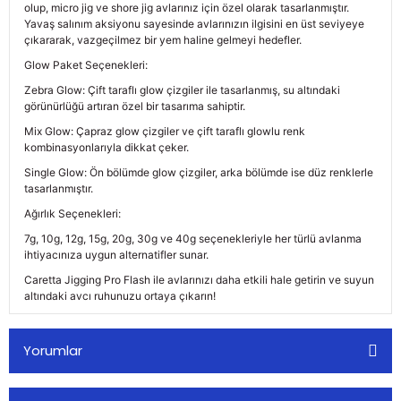
olup, micro jig ve shore jig avlarınız için özel olarak tasarlanmıştır.
Yavaş salınım aksiyonu sayesinde avlarınızın ilgisini en üst seviyeye
çıkararak, vazgeçilmez bir yem haline gelmeyi hedefler.
Glow Paket Seçenekleri:
Zebra Glow: Çift taraflı glow çizgiler ile tasarlanmış, su altındaki
görünürlüğü artıran özel bir tasarıma sahiptir.
Mix Glow: Çapraz glow çizgiler ve çift taraflı glowlu renk
kombinasyonlarıyla dikkat çeker.
Single Glow: Ön bölümde glow çizgiler, arka bölümde ise düz renklerle
tasarlanmıştır.
Ağırlık Seçenekleri:
7g, 10g, 12g, 15g, 20g, 30g ve 40g seçenekleriyle her türlü avlanma
ihtiyacınıza uygun alternatifler sunar.
Caretta Jigging Pro Flash ile avlarınızı daha etkili hale getirin ve suyun
altındaki avcı ruhunuzu ortaya çıkarın!
Yorumlar