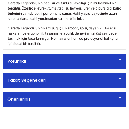
Caretta Legends Spin, tatlı su ve tuzlu su avcılığı için mükemmel bir
tercihtir. Özellikle levrek, turna, tatlı su levreği, lüfer ve çipura gibi balık
türlerinin avında etkili performans sunar. Hafif yapısı sayesinde uzun
süreli avlarda dahi yorulmadan kullanabilirsiniz.
Caretta Legends Spin kamışı, güçlü karbon yapısı, dayanıklı K-serisi
halkaları ve ergonomik tasarımı ile avcılık deneyiminizi üst seviyeye
taşımak için tasarlanmıştır. Hem amatör hem de profesyonel balıkçılar
için ideal bir tercihtir.
Yorumlar
Taksit Seçenekleri
Bu ürüne ilk yorumu siz yapın!
Önerileriniz
Yorum Yaz
Bu ürünün fiyat bilgisi, resim, ürün açıklamalarında ve diğer
konularda yetersiz gördüğünüz noktaları öneri formunu
kullanarak tarafımıza iletebilirsiniz.