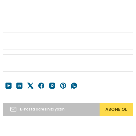
Bu ürüne benzer farklı alternatifler olmalı.
MÜŞTERİ BİLGİ
HESABIM
Gönder
HIZLI MENÜ
E-Bülten’e Abone Ol
ABONE OL
Copyright 2024 © alkocav.com 256bit SSL sertifikası ile
korunmaktadır.