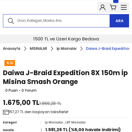
Kampanyalarımızdan haberdar olmak için @alkocav instagram
hesabımızı takip edin!
Kampanyalarımızdan haberdar olmak için @alkocav instagram
hesabımızı takip edin!
ARA
Kampanyalarımızdan haberdar olmak için @alkocav instagram
hesabımızı takip edin!
Kampanyalarımızdan haberdar olmak için @alkocav instagram
1500 TL ve Üzeri Kargo Bedava
hesabımızı takip edin!
Anasayfa
MİSİNALAR
İp Misinalar
Daiwa J-Braid Expedition
Kampanyalarımızdan haberdar olmak için @alkocav instagram
hesabımızı takip edin!
%10
Daiwa J-Braid Expedition 8X 150m İp
Misina Smash Orange
0 Puan - 0 Yorum
1.675,00 TL
1.866,28 TL
157,27 TL den başlayan taksitlerle!
Kategori
İp Misinalar
,
LRF Misinalar
1.591,25 TL (%5,00 havale indirimi)
Havale