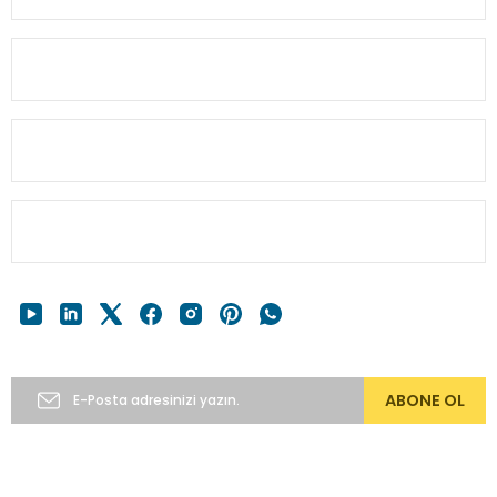
Bu ürüne benzer farklı alternatifler olmalı.
MÜŞTERİ BİLGİ
HESABIM
Gönder
HIZLI MENÜ
E-Bülten’e Abone Ol
ABONE OL
Copyright 2024 © alkocav.com 256bit SSL sertifikası ile
korunmaktadır.