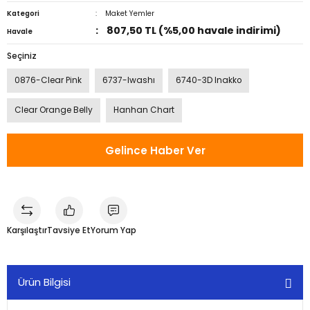
Kategori
Maket Yemler
807,50 TL (%5,00 havale indirimi)
Havale
Seçiniz
0876-Clear Pink
6737-Iwashı
6740-3D Inakko
Clear Orange Belly
Hanhan Chart
Gelince Haber Ver
Karşılaştır
Tavsiye Et
Yorum Yap
Ürün Bilgisi