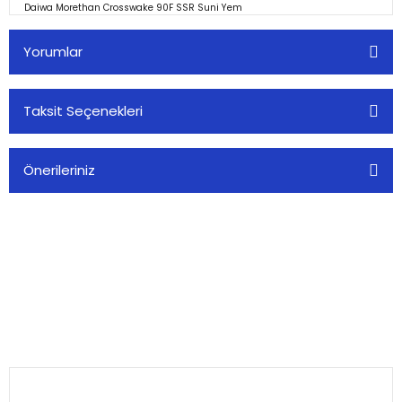
Daiwa Morethan Crosswake 90F SSR Suni Yem
Yorumlar
Taksit Seçenekleri
Bu ürüne ilk yorumu siz yapın!
Önerileriniz
Yorum Yaz
Bu ürünün fiyat bilgisi, resim, ürün açıklamalarında ve diğer
konularda yetersiz gördüğünüz noktaları öneri formunu
kullanarak tarafımıza iletebilirsiniz.
Görüş ve önerileriniz için teşekkür ederiz.
Alkoç Balık Av Market olarak, balıkçılık tutkusunu paylaşan herkese
Ürün resmi kalitesiz, bozuk veya görüntülenemiyor.
kaliteli av malzemeleri sunuyoruz.
Ürün açıklamasında eksik bilgiler bulunuyor.
0(224) 482 22 00
Ürün bilgilerinde hatalar bulunuyor.
Ürün fiyatı diğer sitelerden daha pahalı.
KURUMSAL