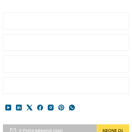
Ürün açıklamasında eksik bilgiler bulunuyor.
0(224) 482 22 00
Ürün bilgilerinde hatalar bulunuyor.
Ürün fiyatı diğer sitelerden daha pahalı.
KURUMSAL
Bu ürüne benzer farklı alternatifler olmalı.
MÜŞTERİ BİLGİ
HESABIM
Gönder
HIZLI MENÜ
E-Bülten’e Abone Ol
ABONE OL