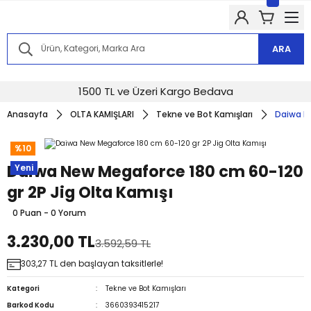
Kampanyalarımızdan haberdar olmak için @alkocav instagram
hesabımızı takip edin!
Kampanyalarımızdan haberdar olmak için @alkocav instagram
hesabımızı takip edin!
ARA
Kampanyalarımızdan haberdar olmak için @alkocav instagram
hesabımızı takip edin!
Kampanyalarımızdan haberdar olmak için @alkocav instagram
1500 TL ve Üzeri Kargo Bedava
hesabımızı takip edin!
Anasayfa
OLTA KAMIŞLARI
Tekne ve Bot Kamışları
Daiwa Ne
Kampanyalarımızdan haberdar olmak için @alkocav instagram
hesabımızı takip edin!
%10
Daiwa New Megaforce 180 cm 60-120
Yeni
gr 2P Jig Olta Kamışı
0 Puan - 0 Yorum
3.230,00 TL
3.592,59 TL
303,27 TL den başlayan taksitlerle!
Kategori
Tekne ve Bot Kamışları
Barkod Kodu
3660393415217