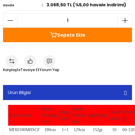
3.068,50 TL (%5,00 havale indirimi)
Havale
Sepete Ekle
Karşılaştır
Tavsiye Et
Yorum Yap
Ürün Bilgisi
Kamış
Kapalı
Parça
Halka
Aksiyo
Üretici Kodu
Uzunluğu
Uzunluk
Ağırlık(gr)
Sayısı
Sayısı
(gr)
(cm)
(cm)
MFBJ180MHSCF
180cm
1+1
129cm
152gr
10
60-120