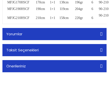
MFJG170HSCF
170cm
1+1
138cm
196gr
6
90-210
MFJG190HSCF
190cm
1+1
119cm
204gr
6
90-210
90-210
MFJG210HSCF
210cm
1+1
158cm
220gr
6
Yorumlar
Taksit Seçenekleri
Bu ürüne ilk yorumu siz yapın!
Önerileriniz
Yorum Yaz
Bu ürünün fiyat bilgisi, resim, ürün açıklamalarında ve diğer
konularda yetersiz gördüğünüz noktaları öneri formunu
kullanarak tarafımıza iletebilirsiniz.
Görüş ve önerileriniz için teşekkür ederiz.
Alkoç Balık Av Market olarak, balıkçılık tutkusunu paylaşan herkese
Ürün resmi kalitesiz, bozuk veya görüntülenemiyor.
kaliteli av malzemeleri sunuyoruz.