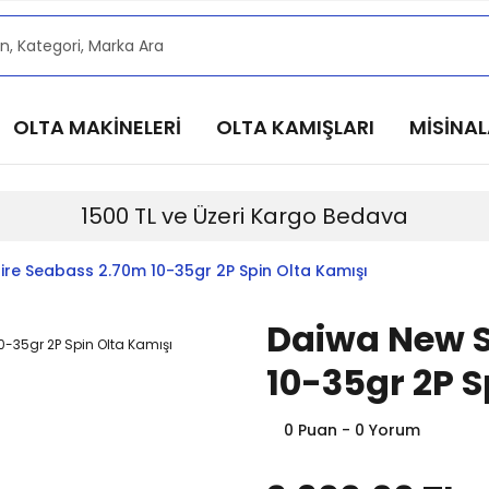
alarımızdan haberdar olmak için @alkocav instagram he
alarımızdan haberdar olmak için @alkocav instagram he
alarımızdan haberdar olmak için @alkocav instagram he
OLTA MAKİNELERİ
OLTA KAMIŞLARI
MİSİNA
alarımızdan haberdar olmak için @alkocav instagram he
alarımızdan haberdar olmak için @alkocav instagram he
1500 TL ve Üzeri Kargo Bedava
ire Seabass 2.70m 10-35gr 2P Spin Olta Kamışı
Daiwa New S
10-35gr 2P S
0 Puan - 0 Yorum