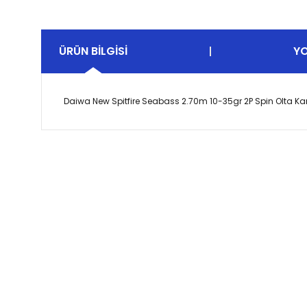
ÜRÜN BILGISI
Y
Daiwa New Spitfire Seabass 2.70m 10-35gr 2P Spin Olta Ka
Bu ürünün fiyat bilgisi, resim, ürün açıklamalarında ve 
Görüş ve önerileriniz için teşekkür ederiz.
Ürün resmi kalitesiz, bozuk veya görüntülenemiyor.
Ürün açıklamasında eksik bilgiler bulunuyor.
Ürün bilgilerinde hatalar bulunuyor.
Ürün fiyatı diğer sitelerden daha pahalı.
Bu ürüne benzer farklı alternatifler olmalı.
Alkoç Balık Av Market olarak, balıkçılık tutkusunu
paylaşan herkese kaliteli av malzemeleri sunuyoruz.