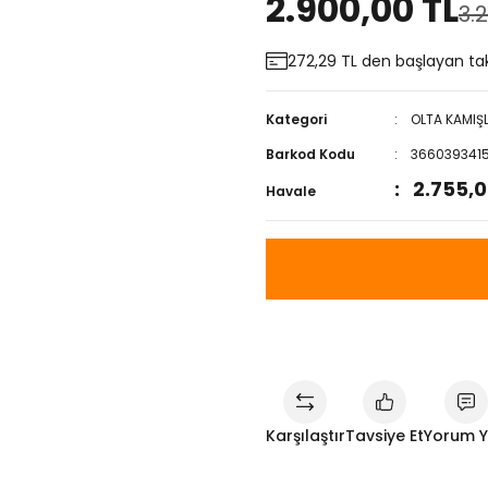
2.900,00 TL
3.2
272,29 TL den başlayan taks
Kategori
OLTA KAMIŞ
Barkod Kodu
366039341
2.755,0
Havale
Karşılaştır
Tavsiye Et
Yorum 