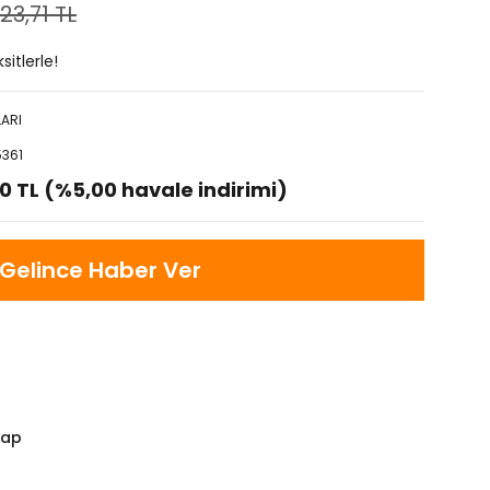
23,71 TL
itlerle!
LARI
5361
0 TL (%5,00 havale indirimi)
Gelince Haber Ver
Yap