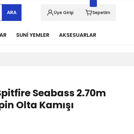
sabımızı takip edin!
ARA
Üye Girişi
Sepetim
sabımızı takip edin!
sabımızı takip edin!
LAR
SUNİ YEMLER
AKSESUARLAR
sabımızı takip edin!
sabımızı takip edin!
pitfire Seabass 2.70m
pin Olta Kamışı