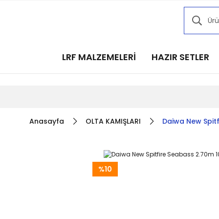
Kampany
Kampany
Kampany
LRF MALZEMELERİ
HAZIR SETLER
Kampany
Kampany
Anasayfa
OLTA KAMIŞLARI
Daiwa New Spitf
%10