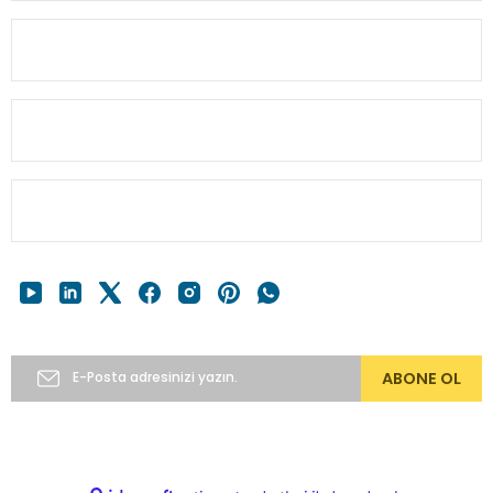
MÜŞTERİ BİLGİ
HESABIM
Gönder
HIZLI MENÜ
E-Bülten’e Abone Ol
ABONE OL
Copyright 2024 © alkocav.com 256bit SSL sertifikası ile
korunmaktadır.