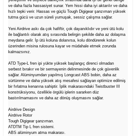
ve daha fazla hassasiyet sunar. Yem hissi daha iyi aktarılır ve daha
hızlı tepki verir. Hassas ve güçlü Tough Digigear şanzıman yüksek
tutma gücü ve uzun süreli yumuşak, sessiz çalışma sağlar.
Yeni Airdrive askı da çok hafiftir, çok dayanıklıdır ve yeni ütü kolu
ile bağlantılı olarak atış sırasında belirgin şekilde daha az dolaşma
meydana gelir. İp ütü koluna dolanırsa, kolu döndürerek kolun
üzerinden misina rulosuna kayar ve müdahale etmek zorunda
kalmazsınız.
ATD Type-L fren ipi yükte yüksek başlangıç direnci olmadan
serbest bırakır ve bir sermayenin delinmesinde de çok güvenlik
sağlar. Alüminyumdan yapılmış Longcast ABS bobin, daha az
sürtünme ve daha yüksek atış mesafesi sağlayan optimize edilmiş
bir fırlatma kenarına sahiptir. İplik makarasındaki Twistbuster III
konstrüksiyonu, özellikle örgülü iplerin sararken düz
bastırılmamasını ve daha az dönüş oluşmasını sağlar.
Airdrive Design
Airdrive Rotor
Tough Digigear şanzıman.
ATDTM Tip L fren sistemi.
ABS alüminyum atma makarası.