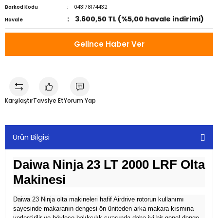
Barkod Kodu
043178174432
3.600,50 TL (%5,00 havale indirimi)
Havale
Gelince Haber Ver
Karşılaştır
Tavsiye Et
Yorum Yap
Ürün Bilgisi
Daiwa Ninja 23 LT 2000 LRF Olta
Makinesi
Daiwa 23 Ninja olta makineleri hafif Airdrive rotorun kullanımı
sayesinde makaranın dengesi ön üniteden arka makara kısmına
yerleştirilir ve böylece balıkçılık sırasında daha iyi bir genel denge