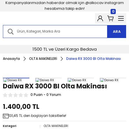
Kampanyalarımızdan haberdar olmak için @alkocav instagram
hesabımızı takip edin!
0
Kampanyalarımızdan haberdar olmak için @alkocav instagram
hesabımızı takip edin!
Kampanyalarımızdan haberdar olmak için @alkocav instagram
ARA
hesabımızı takip edin!
Kampanyalarımızdan haberdar olmak için @alkocav instagram
hesabımızı takip edin!
1500 TL ve Üzeri Kargo Bedava
Kampanyalarımızdan haberdar olmak için @alkocav instagram
hesabımızı takip edin!
Anasayfa
OLTA MAKİNELERİ
Daiwa RX 3000 BI Olta Makinası
Kampanyalarımızdan haberdar olmak için @alkocav instagram
hesabımızı takip edin!
Kampanyalarımızdan haberdar olmak için @alkocav instagram
hesabımızı takip edin!
Kampanyalarımızdan haberdar olmak için @alkocav instagram
Daiwa RX 3000 BI Olta Makinası
hesabımızı takip edin!
Kampanyalarımızdan haberdar olmak için @alkocav instagram
0 Puan - 0 Yorum
hesabımızı takip edin!
1.400,00 TL
131,45 TL den başlayan taksitlerle!
Kategori
OLTA MAKİNELERİ