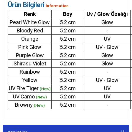
Ürün Bilgileri
İnformation
Renk
Boy
Uv / Glow Özeliği
Pearl White Glow
5.2 cm
Glow
Bloody Red
5.2 cm
-
Orange
5.2 cm
UV
Pink Glow
5.2 cm
UV - Glow
Purple Glow
5.2 cm
Glow
Shirasu Violet
5.2 cm
Glow
Rainbow
5.2 cm
-
Yellow
5.2 cm
UV - Glow
UV Fire Tiger
5.2 cm
UV
(New)
UV Camo
5.2 cm
UV
(New)
Browny
5.2 cm
-
(New)