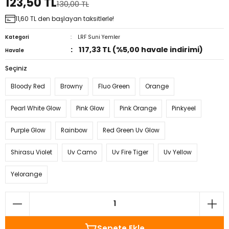
123,50 TL
130,00 TL
11,60 TL den başlayan taksitlerle!
Kategori
LRF Suni Yemler
117,33 TL (%5,00 havale indirimi)
Havale
Seçiniz
Bloody Red
Browny
Fluo Green
Orange
Pearl White Glow
Pink Glow
Pink Orange
Pinkyeel
Purple Glow
Rainbow
Red Green Uv Glow
Shirasu Violet
Uv Camo
Uv Fire Tiger
Uv Yellow
Yelorange
Sepete Ekle