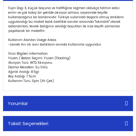
Fujin Dog-X, küçük boyuna ve hafifliğine rağmen oldukça tatmin edici
erimi ve çok kolay bir şekilde aksiyon alması sayesinde keyifle
kullanacağınız bir kandırıcıdır. Türkiye sularında başarılı olmuş renklerin
uygulandığı bu maket balık özellikle avcılar arasında ''lokmalık'' olarak
adlandırılan, levrek balığının sevdiği boyutları ile size keyifli zamanlar
yaşatacak bir makettir.
Kullanım Alanları Usege Areas
-Levrek Avı vb. avcı balıkların avında kullanıma uygundur.
Ürün Bilgileri İnformation
Yüzen / Batan Seçimi :Yüzen (Floating)
Aksiyon Türü :WTD Aksiyonu
Dalma Mesafesi :Su Üstü
Ağırlık Aralığı :8.5gr
Boy Aralığı :7.5cm
Kullanım Türü :Spin (At-Çek)
Yorumlar
Taksit Seçenekleri
Bu ürüne ilk yorumu siz yapın!