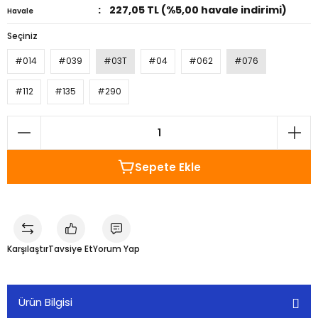
227,05 TL (%5,00 havale indirimi)
Havale
Seçiniz
#014
#039
#03T
#04
#062
#076
#112
#135
#290
Sepete Ekle
Karşılaştır
Tavsiye Et
Yorum Yap
Ürün Bilgisi