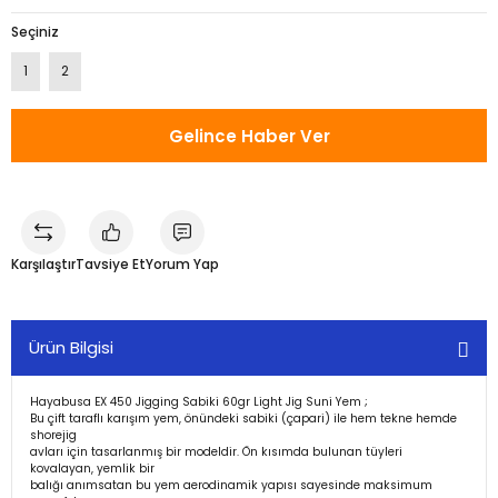
Seçiniz
1
2
Gelince Haber Ver
Karşılaştır
Tavsiye Et
Yorum Yap
Ürün Bilgisi
Hayabusa EX 450 Jigging Sabiki 60gr Light Jig Suni Yem ;
Bu çift taraflı karışım yem, önündeki sabiki (çapari) ile hem tekne hemde
shorejig
avları için tasarlanmış bir modeldir. Ön kısımda bulunan tüyleri
kovalayan, yemlik bir
balığı anımsatan bu yem aerodinamik yapısı sayesinde maksimum