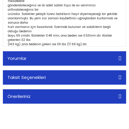
mesafelere
gönderebileceğiniz ve iki adet sabiki tüyü ile av veriminizi
arttırabileceğiniz bir
üründür. Sabikiler pelajik türevi balıkların hayır diyemeyeceği bir şekilde
oranlanmıştır. Bu yem sizi zaman kaybettirici uğraşlardan kurtarmak ve
sonuca daha
hızlı varmanız için tasarlandı. Üzerinde bulunan ve sabikilerin bağlı
olduğu bedenin
boyu 65 cmdir. Köstekler 0.48 mm, ana beden ise 0.53mm dir. Köstek
çekerleri 32 lbs
(14.5 kg) ,ana bedenin çekeri ise 39 lbs (17.69 kg) dir.
Yorumlar
Taksit Seçenekleri
Bu ürüne ilk yorumu siz yapın!
Önerileriniz
Yorum Yaz
Bu ürünün fiyat bilgisi, resim, ürün açıklamalarında ve diğer
konularda yetersiz gördüğünüz noktaları öneri formunu
kullanarak tarafımıza iletebilirsiniz.
Görüş ve önerileriniz için teşekkür ederiz.