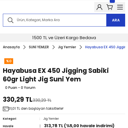
Kampanyalarımızdan haberdar olmak için @alkocav instagram
hesabımızı takip edin!
Kampanyalarımızdan haberdar olmak için @alkocav instagram
hesabımızı takip edin!
ARA
Kampanyalarımızdan haberdar olmak için @alkocav instagram
hesabımızı takip edin!
Kampanyalarımızdan haberdar olmak için @alkocav instagram
1500 TL ve Üzeri Kargo Bedava
hesabımızı takip edin!
Anasayfa
SUNİ YEMLER
Jig Yemler
Hayabusa EX 450 Jigging 
Kampanyalarımızdan haberdar olmak için @alkocav instagram
hesabımızı takip edin!
%0
Hayabusa EX 450 Jigging Sabiki
60gr Light Jig Suni Yem
0 Puan - 0 Yorum
330,29 TL
330,29 TL
31,01 TL den başlayan taksitlerle!
Kategori
Jig Yemler
313,78 TL (%5,00 havale indirimi)
Havale