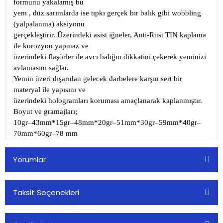
formunu yakalamış bu
yem , düz sarımlarda ise tıpkı gerçek bir balık gibi wobbling
(yalpalanma) aksiyonu
gerçekleştirir. Üzerindeki asist iğneler, Anti-Rust TIN kaplama
ile korozyon yapmaz ve
üzerindeki flaşörler ile avcı balığın dikkatini çekerek yeminizi
avlamasını sağlar.
Yemin üzeri dışarıdan gelecek darbelere karşın sert bir
materyal ile yapısını ve
üzerindeki hologramları koruması amaçlanarak kaplanmıştır.
Boyut ve gramajları;
10gr–43mm*15gr–48mm*20gr–51mm*30gr–59mm*40gr–
70mm*60gr–78 mm
Yorumlar
Taksit Seçenekleri
Bu ürüne ilk yorumu siz yapın!