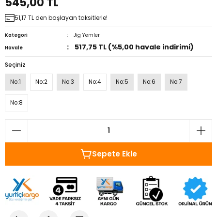
545,00 TL
51,17 TL den başlayan taksitlerle!
Kategori
Jig Yemler
517,75 TL (%5,00 havale indirimi)
Havale
Seçiniz
No:1
No:2
No:3
No:4
No:5
No:6
No:7
No:8
Sepete Ekle