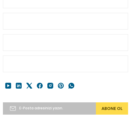
Bu ürüne benzer farklı alternatifler olmalı.
MÜŞTERİ BİLGİ
HESABIM
Gönder
HIZLI MENÜ
E-Bülten’e Abone Ol
ABONE OL
Copyright 2024 © alkocav.com 256bit SSL sertifikası ile
korunmaktadır.