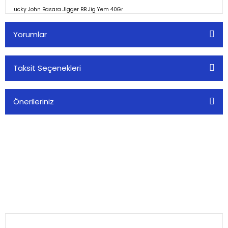
ucky John Basara Jigger BB Jig Yem 40Gr
Yorumlar
Taksit Seçenekleri
Bu ürüne ilk yorumu siz yapın!
Önerileriniz
Yorum Yaz
Bu ürünün fiyat bilgisi, resim, ürün açıklamalarında ve diğer
konularda yetersiz gördüğünüz noktaları öneri formunu
kullanarak tarafımıza iletebilirsiniz.
Görüş ve önerileriniz için teşekkür ederiz.
Alkoç Balık Av Market olarak, balıkçılık tutkusunu paylaşan herkese
Ürün resmi kalitesiz, bozuk veya görüntülenemiyor.
kaliteli av malzemeleri sunuyoruz.
Ürün açıklamasında eksik bilgiler bulunuyor.
0(224) 482 22 00
Ürün bilgilerinde hatalar bulunuyor.
Ürün fiyatı diğer sitelerden daha pahalı.
KURUMSAL