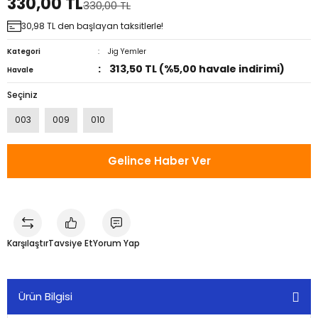
330,00 TL
330,00 TL
30,98 TL den başlayan taksitlerle!
Kategori
Jig Yemler
313,50 TL (%5,00 havale indirimi)
Havale
Seçiniz
003
009
010
Gelince Haber Ver
Karşılaştır
Tavsiye Et
Yorum Yap
Ürün Bilgisi