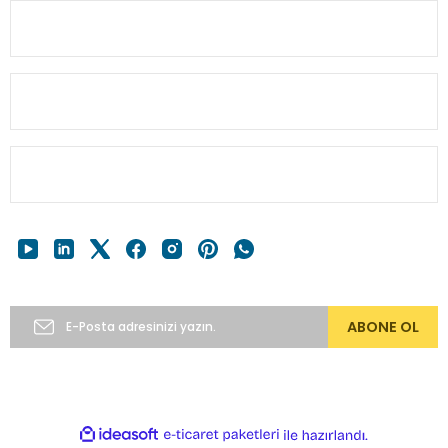
MÜŞTERİ BİLGİ
HESABIM
Gönder
HIZLI MENÜ
E-Bülten’e Abone Ol
ABONE OL
Copyright 2024 © alkocav.com 256bit SSL sertifikası ile
korunmaktadır.
ideasoft
ile
e-