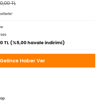
00,00 TL
itlerle!
ler
7989
0 TL (%5,00 havale indirimi)
Gelince Haber Ver
Yap