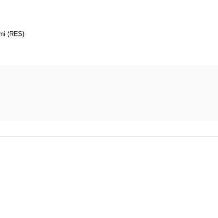
emi (RES)
diğer konularda yetersiz gördüğünüz noktaları öneri formunu kullanarak t
Bu ürüne ilk yorumu siz yapın!
Yorum Yaz