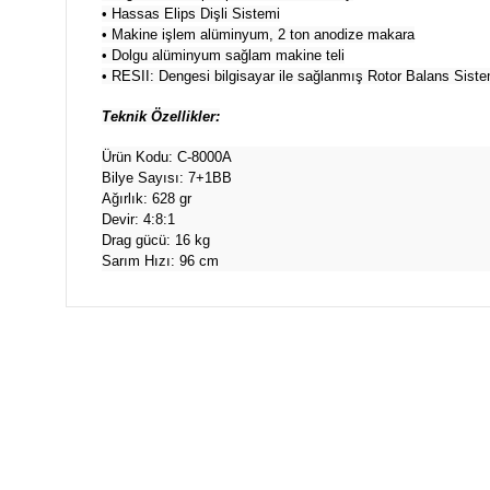
• Hassas Elips Dişli Sistemi
• Makine işlem alüminyum, 2 ton anodize makara
• Dolgu alüminyum sağlam makine teli
• RESII: Dengesi bilgisayar ile sağlanmış Rotor Balans Sist
Teknik Özellikler:
Ürün Kodu: C-8000A
Bilye Sayısı: 7+1BB
Ağırlık: 628 gr
Devir: 4:8:1
Drag gücü: 16 kg
Sarım Hızı: 96 cm
Bu ürünün fiyat bilgisi, resim, ürün açıklamalarında ve 
Görüş ve önerileriniz için teşekkür ederiz.
Ürün resmi kalitesiz, bozuk veya görüntülenemiyor.
Ürün açıklamasında eksik bilgiler bulunuyor.
Ürün bilgilerinde hatalar bulunuyor.