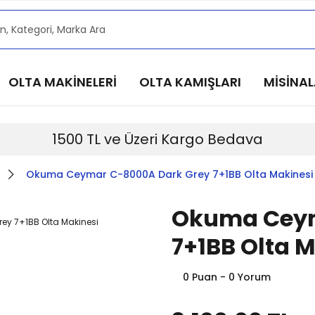
alarımızdan haberdar olmak için @alkocav instagram he
alarımızdan haberdar olmak için @alkocav instagram he
alarımızdan haberdar olmak için @alkocav instagram he
OLTA MAKİNELERİ
OLTA KAMIŞLARI
MİSİNA
alarımızdan haberdar olmak için @alkocav instagram he
alarımızdan haberdar olmak için @alkocav instagram he
1500 TL ve Üzeri Kargo Bedava
Okuma Ceymar C-8000A Dark Grey 7+1BB Olta Makinesi
Okuma Ceym
7+1BB Olta 
0 Puan - 0 Yorum