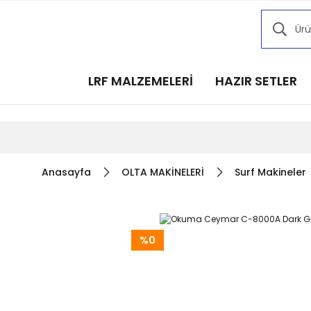
Kampany
Kampany
Kampany
LRF MALZEMELERİ
HAZIR SETLER
Kampany
Kampany
Anasayfa
OLTA MAKİNELERİ
Surf Makineler
%0