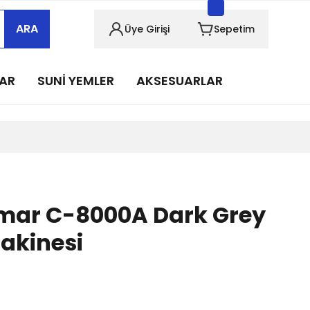
sabımızı takip edin!
ARA
Üye Girişi
Sepetim
sabımızı takip edin!
sabımızı takip edin!
LAR
SUNİ YEMLER
AKSESUARLAR
sabımızı takip edin!
sabımızı takip edin!
ar C-8000A Dark Grey
Makinesi