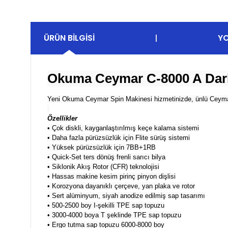
ÜRÜN BILGISI
Y
Okuma Ceymar C-8000 A Dark
Yeni Okuma Ceymar Spin Makinesi hizmetinizde, ünlü Ceymar ser
Özellikler
• Çok diskli, kayganlaştırılmış keçe kalama sistemi
• Daha fazla pürüzsüzlük için Flite sürüş sistemi
• Yüksek pürüzsüzlük için 7BB+1RB
• Quick-Set ters dönüş frenli sarıcı bilya
• Siklonik Akış Rotor (CFR) teknolojisi
• Hassas makine kesim pirinç pinyon dişlisi
• Korozyona dayanıklı çerçeve, yan plaka ve rotor
• Sert alüminyum, siyah anodize edilmiş sap tasarımı
• 500-2500 boy I-şekilli TPE sap topuzu
• 3000-4000 boya T şeklinde TPE sap topuzu
• Ergo tutma sap topuzu 6000-8000 boy