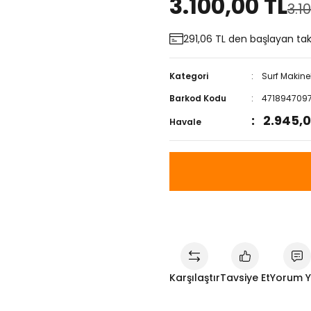
3.100,00 TL
3.1
291,06 TL den başlayan taks
Kategori
Surf Makine
Barkod Kodu
471894709
2.945,0
Havale
Karşılaştır
Tavsiye Et
Yorum 