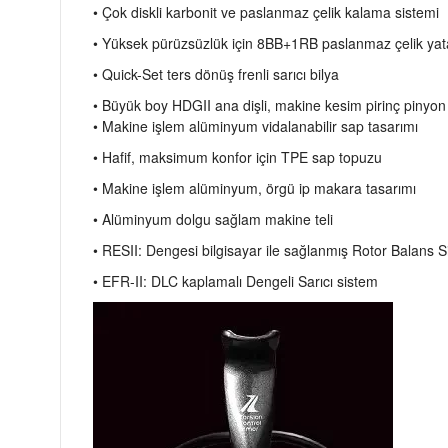
• Çok diskli karbonit ve paslanmaz çelik kalama sistemi
• Yüksek pürüzsüzlük için 8BB+1RB paslanmaz çelik yat
• Quick-Set ters dönüş frenli sarıcı bilya
• Büyük boy HDGII ana dişli, makine kesim pirinç pinyon d
• Makine işlem alüminyum vidalanabilir sap tasarımı
• Hafif, maksimum konfor için TPE sap topuzu
• Makine işlem alüminyum, örgü ip makara tasarımı
• Alüminyum dolgu sağlam makine teli
• RESII: Dengesi bilgisayar ile sağlanmış Rotor Balans 
• EFR-II: DLC kaplamalı Dengeli Sarıcı sistem