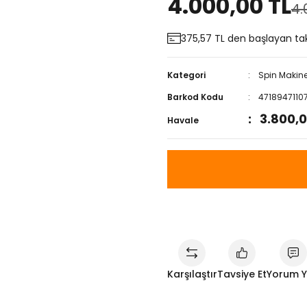
4.000,00 TL
4.
375,57 TL den başlayan taks
Kategori
Spin Makine
Barkod Kodu
4718947110
3.800,0
Havale
Karşılaştır
Tavsiye Et
Yorum 