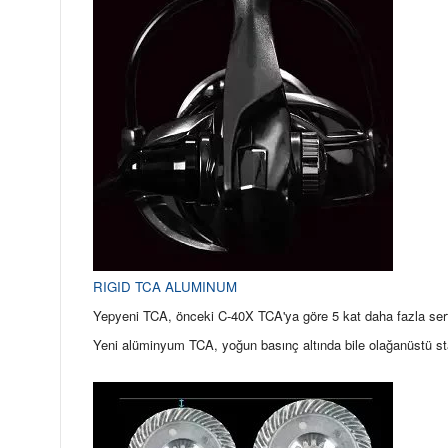
RIGID TCA ALUMINUM
Yepyeni TCA, önceki C-40X TCA'ya göre 5 kat daha fazla sert
Yeni alüminyum TCA, yoğun basınç altında bile olağanüstü stabi