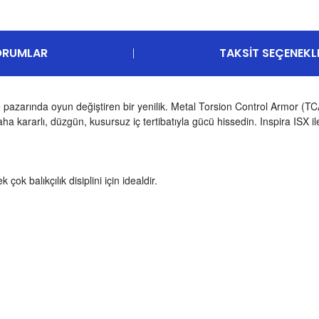
ORUMLAR
TAKSIT SEÇENEKL
 pazarında oyun değiştiren bir yenilik. Metal Torsion Control Armor (TCA) 
a kararlı, düzgün, kusursuz iç tertibatıyla gücü hissedin. Inspira ISX il
k balıkçılık disiplini için idealdir.