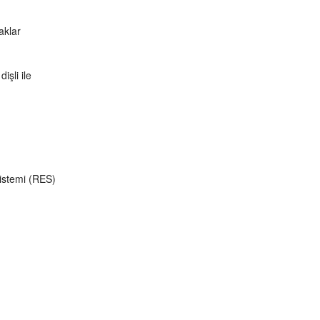
aklar
işli ile
Sistemi (RES)