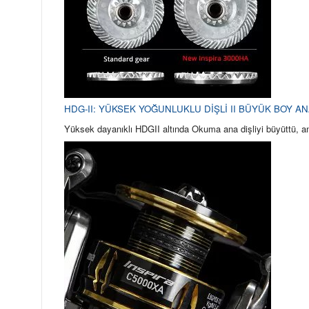
HDG-II: YÜKSEK YOĞUNLUKLU DİŞLİ II BÜYÜK BOY AN
Yüksek dayanıklı HDGII altında Okuma ana dişliyi büyüttü, am