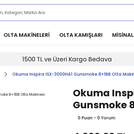
alarımızdan haberdar olmak için @alkocav instagram he
alarımızdan haberdar olmak için @alkocav instagram he
alarımızdan haberdar olmak için @alkocav instagram he
OLTA MAKİNELERİ
OLTA KAMIŞLARI
MİSİNA
alarımızdan haberdar olmak için @alkocav instagram he
alarımızdan haberdar olmak için @alkocav instagram he
1500 TL ve Üzeri Kargo Bedava
Okuma Inspira ISX-3000HA1 Gunsmoke 8+1BB Olta Maki
Okuma Insp
Gunsmoke 8+
0 Puan - 0 Yorum