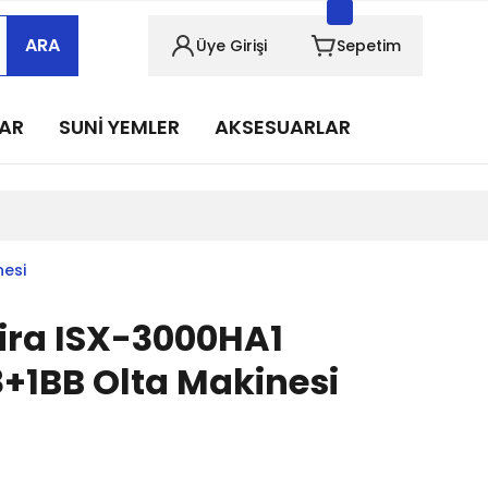
sabımızı takip edin!
ARA
Üye Girişi
Sepetim
sabımızı takip edin!
sabımızı takip edin!
LAR
SUNİ YEMLER
AKSESUARLAR
sabımızı takip edin!
sabımızı takip edin!
nesi
ira ISX-3000HA1
1BB Olta Makinesi