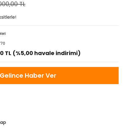
000,00 TL
itlerle!
leri
770
0 TL (%5,00 havale indirimi)
Gelince Haber Ver
Yap