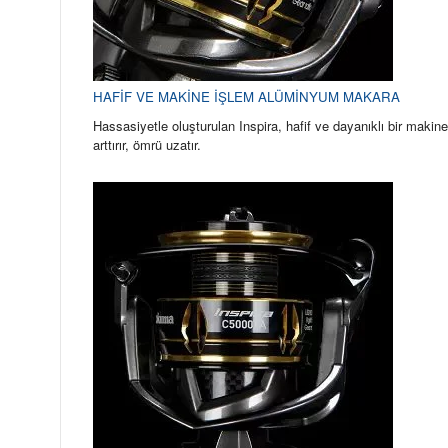
HAFİF VE MAKİNE İŞLEM ALÜMİNYUM MAKARA
Hassasiyetle oluşturulan Inspira, hafif ve dayanıklı bir mak
arttırır, ömrü uzatır.