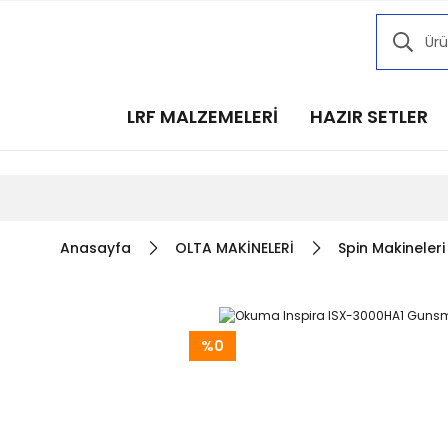
Kampany
Kampany
Kampany
LRF MALZEMELERİ
HAZIR SETLER
Kampany
Kampany
Anasayfa
OLTA MAKİNELERİ
Spin Makineleri
%0