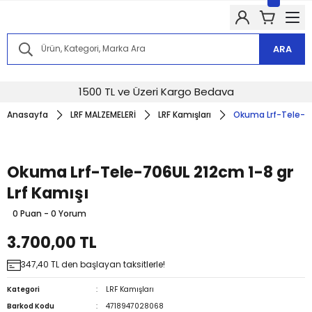
Kampanyalarımızdan haberdar olmak için @alkocav instagram
hesabımızı takip edin!
Kampanyalarımızdan haberdar olmak için @alkocav instagram
hesabımızı takip edin!
ARA
Kampanyalarımızdan haberdar olmak için @alkocav instagram
hesabımızı takip edin!
Kampanyalarımızdan haberdar olmak için @alkocav instagram
1500 TL ve Üzeri Kargo Bedava
hesabımızı takip edin!
Anasayfa
LRF MALZEMELERİ
LRF Kamışları
Okuma Lrf-Tele-70
Kampanyalarımızdan haberdar olmak için @alkocav instagram
hesabımızı takip edin!
Okuma Lrf-Tele-706UL 212cm 1-8 gr
Lrf Kamışı
0 Puan - 0 Yorum
3.700,00 TL
347,40 TL den başlayan taksitlerle!
Kategori
LRF Kamışları
Barkod Kodu
4718947028068