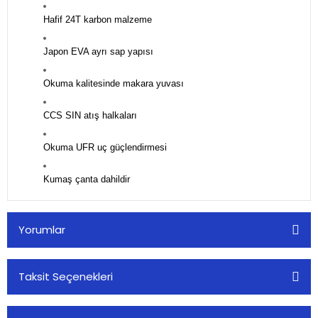
Hafif 24T karbon malzeme
Japon EVA ayrı sap yapısı
Okuma kalitesinde makara yuvası
CCS SIN atış halkaları
Okuma UFR uç güçlendirmesi
Kumaş çanta dahildir
Yorumlar
Taksit Seçenekleri
Bu ürüne ilk yorumu siz yapın!