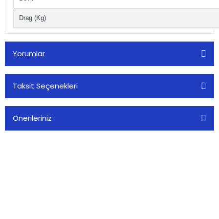
Drag (Kg)
Yorumlar
Taksit Seçenekleri
Bu ürüne ilk yorumu siz yapın!
Önerileriniz
Yorum Yaz
Bu ürünün fiyat bilgisi, resim, ürün açıklamalarında ve diğer
konularda yetersiz gördüğünüz noktaları öneri formunu
kullanarak tarafımıza iletebilirsiniz.
Görüş ve önerileriniz için teşekkür ederiz.
Alkoç Balık Av Market olarak, balıkçılık tutkusunu paylaşan herkese
Ürün resmi kalitesiz, bozuk veya görüntülenemiyor.
kaliteli av malzemeleri sunuyoruz.
Ürün açıklamasında eksik bilgiler bulunuyor.