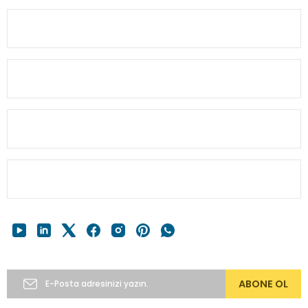
0(224) 482 22 00
Ürün bilgilerinde hatalar bulunuyor.
Ürün fiyatı diğer sitelerden daha pahalı.
KURUMSAL
Bu ürüne benzer farklı alternatifler olmalı.
MÜŞTERİ BİLGİ
HESABIM
Gönder
HIZLI MENÜ
E-Bülten’e Abone Ol
ABONE OL