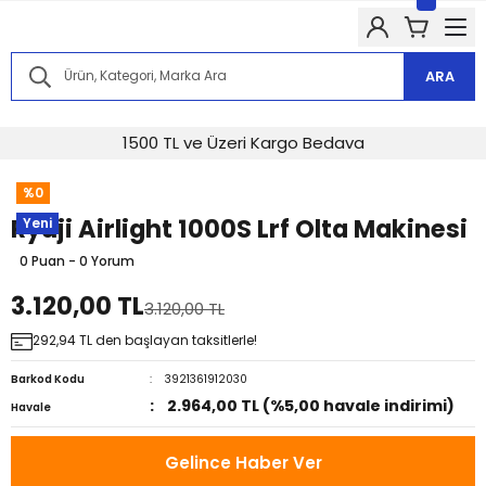
Kampanyalarımızdan haberdar olmak için @alkocav instagram
hesabımızı takip edin!
Kampanyalarımızdan haberdar olmak için @alkocav instagram
hesabımızı takip edin!
ARA
Kampanyalarımızdan haberdar olmak için @alkocav instagram
hesabımızı takip edin!
Kampanyalarımızdan haberdar olmak için @alkocav instagram
1500 TL ve Üzeri Kargo Bedava
hesabımızı takip edin!
Kampanyalarımızdan haberdar olmak için @alkocav instagram
%0
hesabımızı takip edin!
Ryuji Airlight 1000S Lrf Olta Makinesi
Yeni
0 Puan - 0 Yorum
3.120,00 TL
3.120,00 TL
292,94 TL den başlayan taksitlerle!
Barkod Kodu
3921361912030
2.964,00 TL (%5,00 havale indirimi)
Havale
Gelince Haber Ver