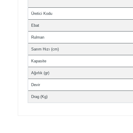
Üretici Kodu
Ebat
Rulman
Sarım Hızı (cm)
Kapasite
Ağırlık (gr)
Devir
Drag (Kg)
Bu ürünün fiyat bilgisi, resim, ürün açıklamalarında ve 