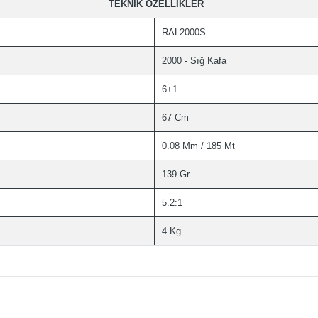
TEKNİK ÖZELLİKLER
RAL2000S
2000 - Sığ Kafa
6+1
67 Cm
0.08 Mm / 185 Mt
139 Gr
5.2:1
4 Kg
diğer konularda yetersiz gördüğünüz noktaları öneri formunu kullanarak t