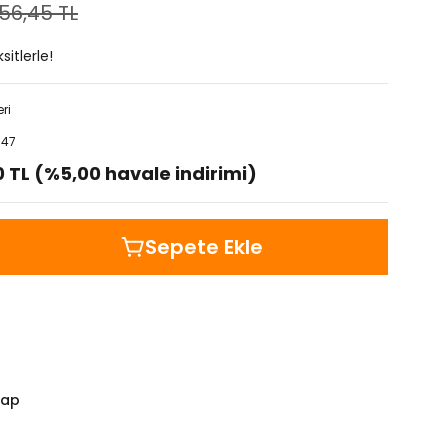
056,45 TL
itlerle!
ri
047
0 TL (%5,00 havale indirimi)
Sepete Ekle
Yap