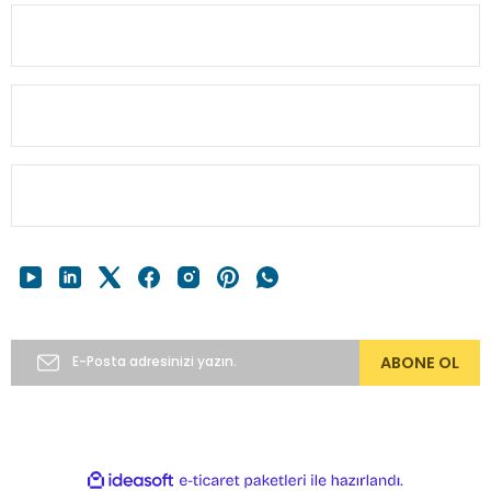
MÜŞTERİ BİLGİ
HESABIM
Gönder
HIZLI MENÜ
E-Bülten’e Abone Ol
ABONE OL
Copyright 2024 © alkocav.com 256bit SSL sertifikası ile
korunmaktadır.
ideasoft
ile
e-