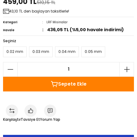
459,00 TL
510,15 TL
43,10 TL den başlayan taksitlerle!
Kategori
LRF Misinalar
436,05 TL (%5,00 havale indirimi)
Havale
Seçiniz
0.02 mm
0.03 mm
0.04 mm
0.05 mm
Sepete Ekle
Karşılaştır
Tavsiye Et
Yorum Yap