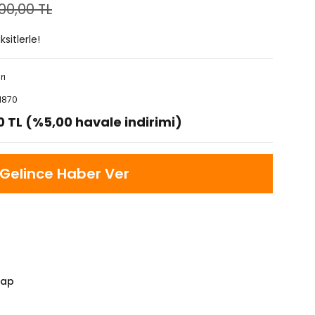
00,00 TL
sitlerle!
rı
1870
0 TL (%5,00 havale indirimi)
Gelince Haber Ver
Yap