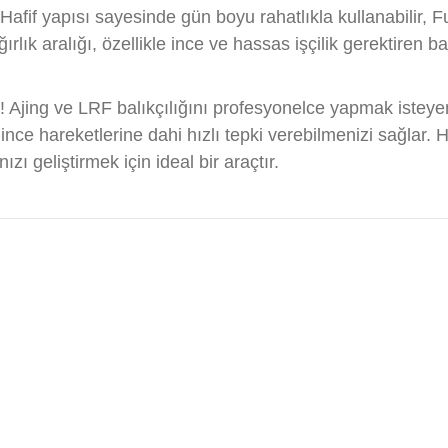
Hafif yapısı sayesinde gün boyu rahatlıkla kullanabilir, Fuj
lık aralığı, özellikle ince ve hassas işçilik gerektiren ba
ın! Ajing ve LRF balıkçılığını profesyonelce yapmak istey
 ince hareketlerine dahi hızlı tepki verebilmenizi sağlar. 
zı geliştirmek için ideal bir araçtır.
diğer konularda yetersiz gördüğünüz noktaları öneri formunu kullanarak t
Bu ürüne ilk yorumu siz yapın!
Yorum Yaz
KURUMSAL
MÜŞTERİ BİLGİ