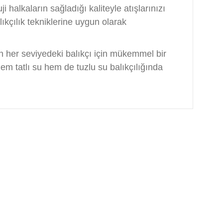
i halkaların sağladığı kaliteyle atışlarınızı
lıkçılık tekniklerine uygun olarak
en her seviyedeki balıkçı için mükemmel bir
Hem tatlı su hem de tuzlu su balıkçılığında
arafımıza iletebilirsiniz.
HESABIM
HIZLI MENÜ