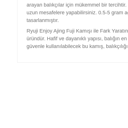
arayan balıkçılar için mükemmel bir tercihtir. 
uzun mesafelere yapabilirsiniz. 0.5-5 gram ağır
tasarlanmıştır.
Ryuji Enjoy Ajing Fuji Kamışı ile Fark Yarat
üründür. Hafif ve dayanıklı yapısı, balığın en
güvenle kullanılabilecek bu kamış, balıkçılığını
Bu ürünün fiyat bilgisi, resim, ürün açıklamalarında ve 
Görüş ve önerileriniz için teşekkür ederiz.
Ürün resmi kalitesiz, bozuk veya görüntülenemiyor.
Ürün açıklamasında eksik bilgiler bulunuyor.
Ürün bilgilerinde hatalar bulunuyor.
Ürün fiyatı diğer sitelerden daha pahalı.
Bu ürüne benzer farklı alternatifler olmalı.