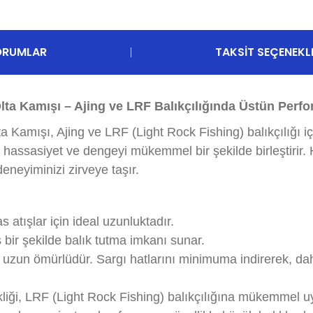
ORUMLAR
TAKSIT SEÇENEKL
Olta Kamışı – Ajing ve LRF Balıkçılığında Üstün Perf
a Kamışı, Ajing ve LRF (Light Rock Fishing) balıkçılığı
la, hassasiyet ve dengeyi mükemmel bir şekilde birleştiri
deneyiminizi zirveye taşır.
 atışlar için ideal uzunluktadır.
s bir şekilde balık tutma imkanı sunar.
li ve uzun ömürlüdür. Sargı hatlarını minimuma indirerek
kliği, LRF (Light Rock Fishing) balıkçılığına mükemmel u