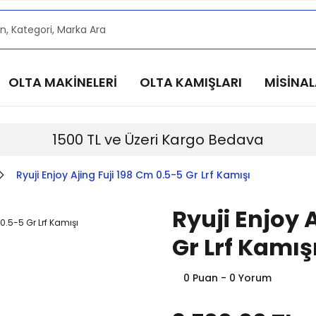
alarımızdan haberdar olmak için @alkocav instagram he
alarımızdan haberdar olmak için @alkocav instagram he
alarımızdan haberdar olmak için @alkocav instagram he
OLTA MAKİNELERİ
OLTA KAMIŞLARI
MİSİNA
alarımızdan haberdar olmak için @alkocav instagram he
alarımızdan haberdar olmak için @alkocav instagram he
1500 TL ve Üzeri Kargo Bedava
Ryuji Enjoy Ajing Fuji 198 Cm 0.5-5 Gr Lrf Kamışı
Ryuji Enjoy 
Gr Lrf Kamış
0 Puan - 0 Yorum