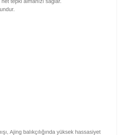
net tepki almanızı sağlar.
gundur.
şı, Ajing balıkçılığında yüksek hassasiyet