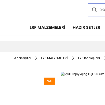
Kampany
Kampany
Kampany
LRF MALZEMELERİ
HAZIR SETLER
Kampany
Kampany
Anasayfa
LRF MALZEMELERİ
LRF Kamışları
%0