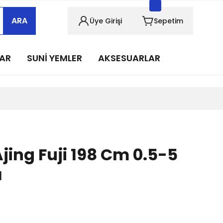
sabımızı takip edin!
ARA
Üye Girişi
Sepetim
sabımızı takip edin!
sabımızı takip edin!
LAR
SUNİ YEMLER
AKSESUARLAR
sabımızı takip edin!
sabımızı takip edin!
Ajing Fuji 198 Cm 0.5-5
ı