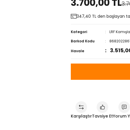
3.700,00 TL
3.7
347,40 TL den başlayan tak
Kategori
LRF Kamışla
Barkod Kodu
868202286
3.515,0
Havale
Karşılaştır
Tavsiye Et
Yorum 