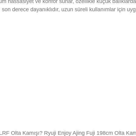
 hassasiyet ve konfor sunar, özellikle küçük balıklarda 
son derece dayanıklıdır, uzun süreli kullanımlar için uy
LRF Olta Kamışı? Ryuji Enjoy Ajing Fuji 198cm Olta Kamı