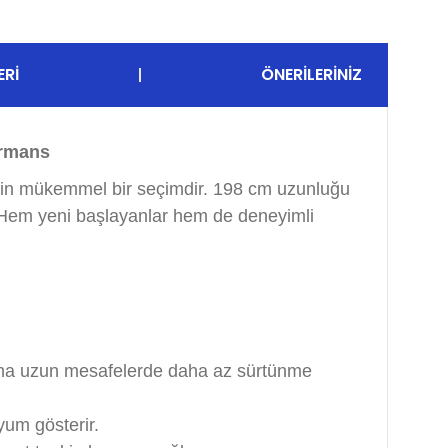
ERI
ÖNERILERINIZ
ormans
 için mükemmel bir seçimdir. 198 cm uzunluğu
r. Hem yeni başlayanlar hem de deneyimli
, daha uzun mesafelerde daha az sürtünme
yum gösterir.