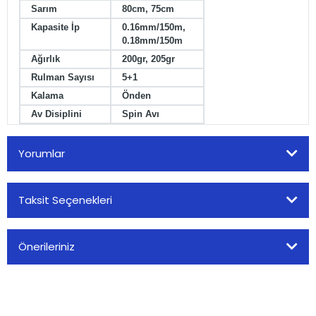
Sarım
80cm, 75cm
Kapasite İp
0.16mm/150m,
0.18mm/150m
Ağırlık
200gr, 205gr
Rulman Sayısı
5+1
Kalama
Önden
Av Disiplini
Spin Avı
Yorumlar
Taksit Seçenekleri
Bu ürüne ilk yorumu siz yapın!
Önerileriniz
Yorum Yaz
Bu ürünün fiyat bilgisi, resim, ürün açıklamalarında ve diğer
konularda yetersiz gördüğünüz noktaları öneri formunu
kullanarak tarafımıza iletebilirsiniz.