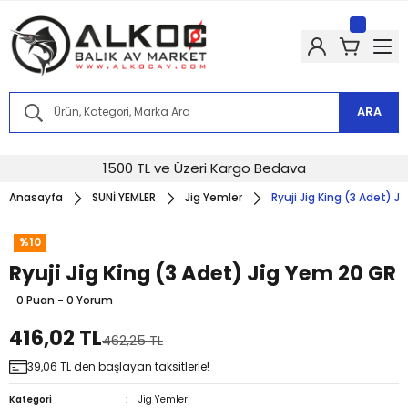
Kampanyalarımızdan haberdar olmak için @alkocav instagram
hesabımızı takip edin!
Kampanyalarımızdan haberdar olmak için @alkocav instagram
hesabımızı takip edin!
Kampanyalarımızdan haberdar olmak için @alkocav instagram
hesabımızı takip edin!
ARA
Kampanyalarımızdan haberdar olmak için @alkocav instagram
hesabımızı takip edin!
Kampanyalarımızdan haberdar olmak için @alkocav instagram
1500 TL ve Üzeri Kargo Bedava
hesabımızı takip edin!
Anasayfa
SUNİ YEMLER
Jig Yemler
Ryuji Jig King (3 Adet) J
%10
Ryuji Jig King (3 Adet) Jig Yem 20 GR
0 Puan - 0 Yorum
416,02 TL
462,25 TL
39,06 TL den başlayan taksitlerle!
Kategori
Jig Yemler