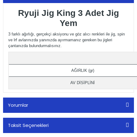
Ryuji Jig King 3 Adet Jig
Yem
3 farklı ağırlığı, gerçekçi aksiyonu ve göz alıcı renkleri ile jig, spin
ve lrf avlarınızda yanınızda ayırmamanız gereken bu jigleri
çantanızda bulundurmalısınız.
AĞIRLIK (gr)
AV DİSİPLİNİ
Yorumlar
Taksit Seçenekleri
Bu ürüne ilk yorumu siz yapın!