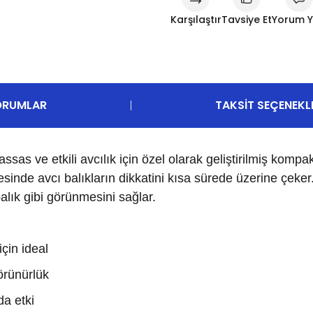
Karşılaştır
Tavsiye Et
Yorum 
ORUMLAR
TAKSIT SEÇENEKL
sas ve etkili avcılık için özel olarak geliştirilmiş komp
inde avcı balıkların dikkatini kısa sürede üzerine çeker. 
alık gibi görünmesini sağlar.
çin ideal
örünürlük
da etki