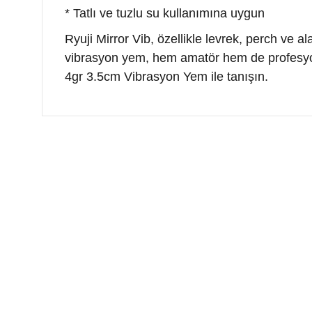
* Tatlı ve tuzlu su kullanımına uygun
Ryuji Mirror Vib, özellikle levrek, perch ve a
vibrasyon yem, hem amatör hem de profesyonel
4gr 3.5cm Vibrasyon Yem ile tanışın.
Bu ürünün fiyat bilgisi, resim, ürün açıklamalarında ve 
Görüş ve önerileriniz için teşekkür ederiz.
Ürün resmi kalitesiz, bozuk veya görüntülenemiyor.
Ürün açıklamasında eksik bilgiler bulunuyor.
Ürün bilgilerinde hatalar bulunuyor.
Ürün fiyatı diğer sitelerden daha pahalı.
Bu ürüne benzer farklı alternatifler olmalı.
Alkoç Balık Av Market olarak, balıkçılık tutkusunu
paylaşan herkese kaliteli av malzemeleri sunuyoruz.