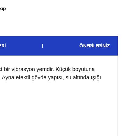
Yap
ERI
ÖNERILERINIZ
akt bir vibrasyon yemdir. Küçük boyutuna
Ayna efektli gövde yapısı, su altında ışığı