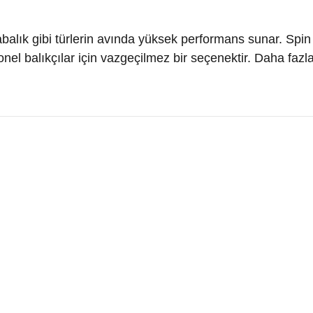
labalık gibi türlerin avında yüksek performans sunar. Spin 
 balıkçılar için vazgeçilmez bir seçenektir. Daha fazla 
diğer konularda yetersiz gördüğünüz noktaları öneri formunu kullanarak t
Bu ürüne ilk yorumu siz yapın!
Yorum Yaz
KURUMSAL
MÜŞTERİ BİLGİ
Müşteri Hizmetleri
Mesafeli Satış