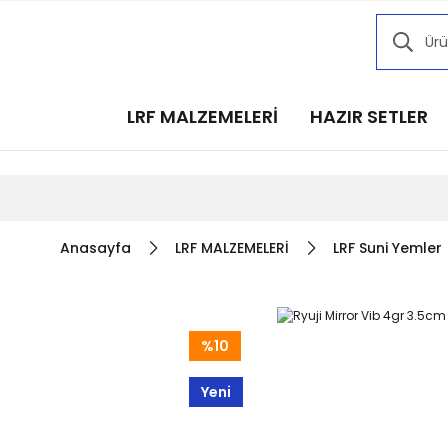
Kampany
Kampany
Kampany
LRF MALZEMELERİ
HAZIR SETLER
Kampany
Kampany
Anasayfa
LRF MALZEMELERİ
LRF Suni Yemler
%10
Yeni