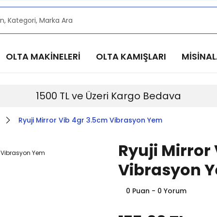
alarımızdan haberdar olmak için @alkocav instagram he
alarımızdan haberdar olmak için @alkocav instagram he
alarımızdan haberdar olmak için @alkocav instagram he
OLTA MAKİNELERİ
OLTA KAMIŞLARI
MİSİNA
alarımızdan haberdar olmak için @alkocav instagram he
alarımızdan haberdar olmak için @alkocav instagram he
1500 TL ve Üzeri Kargo Bedava
Ryuji Mirror Vib 4gr 3.5cm Vibrasyon Yem
Ryuji Mirror
Vibrasyon 
0 Puan - 0 Yorum