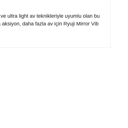
ve ultra light av teknikleriyle uyumlu olan bu
aksiyon, daha fazla av için Ryuji Mirror Vib
arafımıza iletebilirsiniz.
HESABIM
HIZLI MENÜ
Hesabım
Sponsor Ürünler