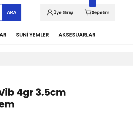
sabımızı takip edin!
ARA
Üye Girişi
Sepetim
sabımızı takip edin!
sabımızı takip edin!
LAR
SUNİ YEMLER
AKSESUARLAR
sabımızı takip edin!
sabımızı takip edin!
 Vib 4gr 3.5cm
Yem