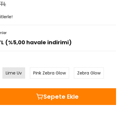
 TL
tlerle!
mler
TL (%5,00 havale indirimi)
Lime Uv
Pink Zebra Glow
Zebra Glow
Sepete Ekle