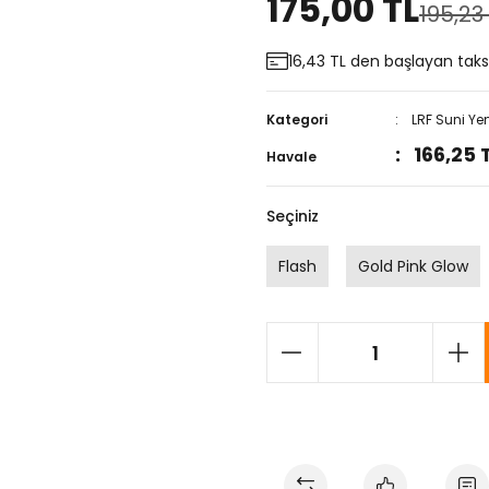
175,00 TL
195,23
16,43 TL den başlayan taksi
Kategori
LRF Suni Ye
166,25 
Havale
Seçiniz
Flash
Gold Pink Glow