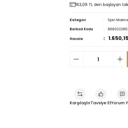
163,09 TL den başlayan taks
Kategori
Spin Makine
Barkod Kodu
868202285
1.650,1
Havale
Karşılaştır
Tavsiye Et
Yorum 