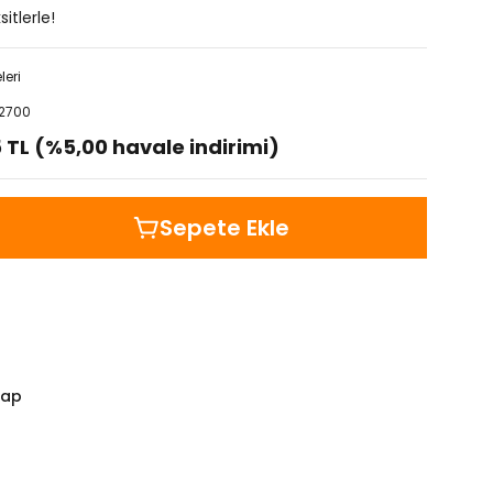
itlerle!
leri
2700
5 TL (%5,00 havale indirimi)
Sepete Ekle
Yap