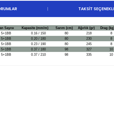
ORUMLAR
TAKSIT SEÇENEKL
n Sayısı
Kapasite (mm/m)
Sarım (cm)
Ağırlık (gr)
Drag (kg
5+1BB
0.16 / 150
80
218
8
5+1BB
0.20 / 180
80
230
8
5+1BB
0.23 / 190
80
245
8
5+1BB
0.37 / 180
98
327
10
5+1BB
0.37 / 210
98
335
10
diğer konularda yetersiz gördüğünüz noktaları öneri formunu kullanarak t
Bu ürüne ilk yorumu siz yapın!
Yorum Yaz