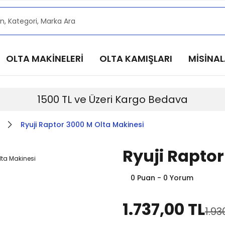
alarımızdan haberdar olmak için @alkocav instagram he
alarımızdan haberdar olmak için @alkocav instagram he
alarımızdan haberdar olmak için @alkocav instagram he
OLTA MAKİNELERİ
OLTA KAMIŞLARI
MİSİNA
alarımızdan haberdar olmak için @alkocav instagram he
alarımızdan haberdar olmak için @alkocav instagram he
1500 TL ve Üzeri Kargo Bedava
Ryuji Raptor 3000 M Olta Makinesi
Ryuji Raptor
0 Puan - 0 Yorum
1.737,00 TL
1.93