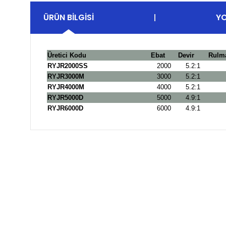
ÜRÜN BILGISI
Y
Üretici Kodu
Ebat
Devir
Rulma
RYJR2000SS
2000
5.2:1
RYJR3000M
3000
5.2:1
RYJR4000M
4000
5.2:1
RYJR5000D
5000
4.9:1
RYJR6000D
6000
4.9:1
Bu ürünün fiyat bilgisi, resim, ürün açıklamalarında ve 
Görüş ve önerileriniz için teşekkür ederiz.
Ürün resmi kalitesiz, bozuk veya görüntülenemiyor.
Ürün açıklamasında eksik bilgiler bulunuyor.
Ürün bilgilerinde hatalar bulunuyor.