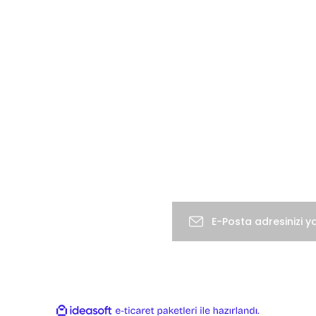
KURUMSAL
MÜŞTERİ BİLGİ
Müşteri Hizmetleri
Mesafeli Satış
Sözleşmesi
Banka Hesap Bilgileri
Gizlilik ve Güvenlik
İletişim Formu
Gönder
İptal İade Koşullari
Kişisel Veriler Politikası
E-Bülten’e Abone Ol
sı ile korunmaktadır.
ile
ideasoft
e-