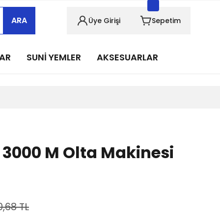
sabımızı takip edin!
ARA
Üye Girişi
Sepetim
sabımızı takip edin!
sabımızı takip edin!
LAR
SUNİ YEMLER
AKSESUARLAR
sabımızı takip edin!
sabımızı takip edin!
 3000 M Olta Makinesi
0,68 TL