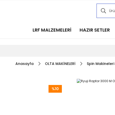
Kampany
Kampany
Kampany
LRF MALZEMELERİ
HAZIR SETLER
Kampany
Kampany
Anasayfa
OLTA MAKİNELERİ
Spin Makineleri
%10