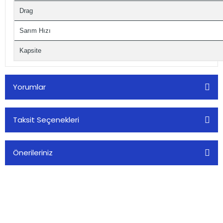
Drag
Sarım Hızı
Kapsite
Yorumlar
Taksit Seçenekleri
Bu ürüne ilk yorumu siz yapın!
Önerileriniz
Yorum Yaz
Bu ürünün fiyat bilgisi, resim, ürün açıklamalarında ve diğer
konularda yetersiz gördüğünüz noktaları öneri formunu
kullanarak tarafımıza iletebilirsiniz.
Görüş ve önerileriniz için teşekkür ederiz.