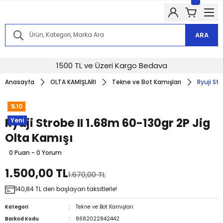
Kampanyalarımızdan haberdar olmak için @alkocav instagram
hesabımızı takip edin!
Kampanyalarımızdan haberdar olmak için @alkocav instagram
hesabımızı takip edin!
ARA
Kampanyalarımızdan haberdar olmak için @alkocav instagram
hesabımızı takip edin!
Kampanyalarımızdan haberdar olmak için @alkocav instagram
1500 TL ve Üzeri Kargo Bedava
hesabımızı takip edin!
Anasayfa
OLTA KAMIŞLARI
Tekne ve Bot Kamışları
Ryuji St
Kampanyalarımızdan haberdar olmak için @alkocav instagram
hesabımızı takip edin!
%10
Ryuji Strobe II 1.68m 60-130gr 2P Jig
Yeni
Olta Kamışı
0 Puan - 0 Yorum
1.500,00 TL
1.670,00 TL
140,84 TL den başlayan taksitlerle!
Kategori
Tekne ve Bot Kamışları
Barkod Kodu
8682022842442