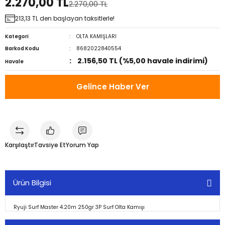
2.270,00 TL
2.270,00 TL
213,13 TL den başlayan taksitlerle!
Kategori
OLTA KAMIŞLARI
Barkod Kodu
8682022840554
2.156,50 TL (%5,00 havale indirimi)
Havale
Gelince Haber Ver
Karşılaştır
Tavsiye Et
Yorum Yap
Ürün Bilgisi
Ryuji Surf Master 4.20m 250gr 3P Surf Olta Kamışı