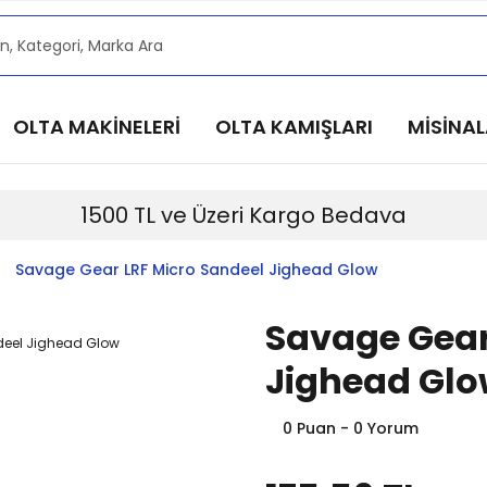
alarımızdan haberdar olmak için @alkocav instagram he
alarımızdan haberdar olmak için @alkocav instagram he
alarımızdan haberdar olmak için @alkocav instagram he
OLTA MAKİNELERİ
OLTA KAMIŞLARI
MİSİNA
alarımızdan haberdar olmak için @alkocav instagram he
alarımızdan haberdar olmak için @alkocav instagram he
1500 TL ve Üzeri Kargo Bedava
Savage Gear LRF Micro Sandeel Jighead Glow
Savage Gear
Jighead Gl
0 Puan - 0 Yorum