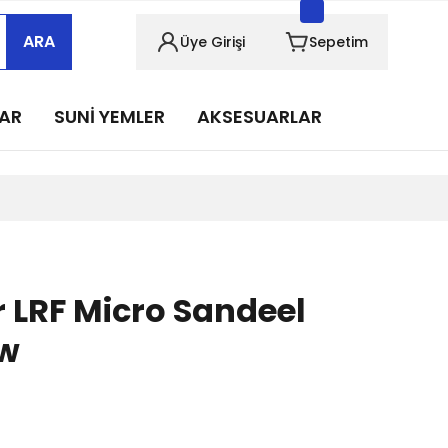
sabımızı takip edin!
ARA
Üye Girişi
Sepetim
sabımızı takip edin!
sabımızı takip edin!
LAR
SUNİ YEMLER
AKSESUARLAR
sabımızı takip edin!
sabımızı takip edin!
 LRF Micro Sandeel
ow