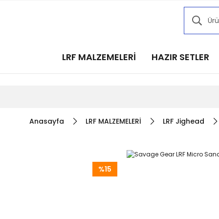
Kampany
Kampany
Kampany
LRF MALZEMELERİ
HAZIR SETLER
Kampany
Kampany
Anasayfa
LRF MALZEMELERİ
LRF Jighead
%15