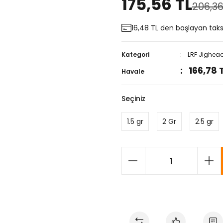
175,56 TL
206,36
16,48 TL den başlayan taksi
Kategori
LRF Jighea
166,78 
Havale
Seçiniz
1.5 gr
2 Gr
2.5 gr