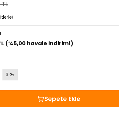
 TL
tlerle!
d
TL (%5,00 havale indirimi)
3 Gr
Sepete Ekle