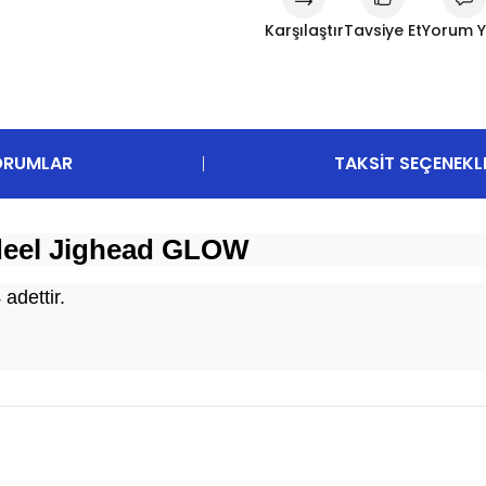
Karşılaştır
Tavsiye Et
Yorum 
ORUMLAR
TAKSIT SEÇENEKL
deel Jighead GLOW
adettir.
diğer konularda yetersiz gördüğünüz noktaları öneri formunu kullanarak t