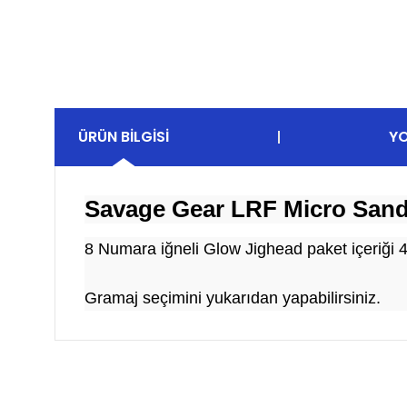
ÜRÜN BILGISI
Y
Savage Gear LRF Micro San
8 Numara iğneli Glow Jighead paket içeriği 4 
Gramaj seçimini yukarıdan yapabilirsiniz.
Bu ürünün fiyat bilgisi, resim, ürün açıklamalarında ve 
Görüş ve önerileriniz için teşekkür ederiz.