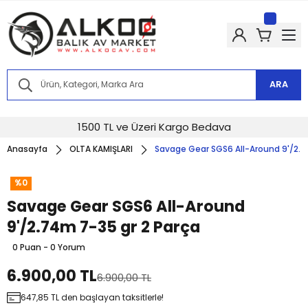
Kampanyalarımızdan haberdar olmak için @alkocav instagram
hesabımızı takip edin!
Kampanyalarımızdan haberdar olmak için @alkocav instagram
hesabımızı takip edin!
Kampanyalarımızdan haberdar olmak için @alkocav instagram
hesabımızı takip edin!
ARA
Kampanyalarımızdan haberdar olmak için @alkocav instagram
hesabımızı takip edin!
Kampanyalarımızdan haberdar olmak için @alkocav instagram
1500 TL ve Üzeri Kargo Bedava
hesabımızı takip edin!
Anasayfa
OLTA KAMIŞLARI
Savage Gear SGS6 All-Around 9'/2.7
%0
Savage Gear SGS6 All-Around
9'/2.74m 7-35 gr 2 Parça
0 Puan - 0 Yorum
6.900,00 TL
6.900,00 TL
647,85 TL den başlayan taksitlerle!