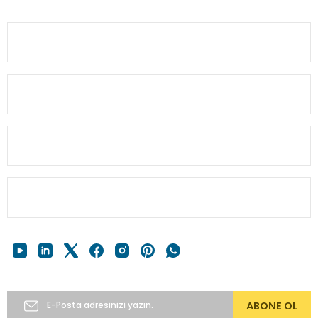
0(224) 482 22 00
Ürün bilgilerinde hatalar bulunuyor.
Ürün fiyatı diğer sitelerden daha pahalı.
KURUMSAL
Bu ürüne benzer farklı alternatifler olmalı.
MÜŞTERİ BİLGİ
HESABIM
Gönder
HIZLI MENÜ
E-Bülten’e Abone Ol
ABONE OL