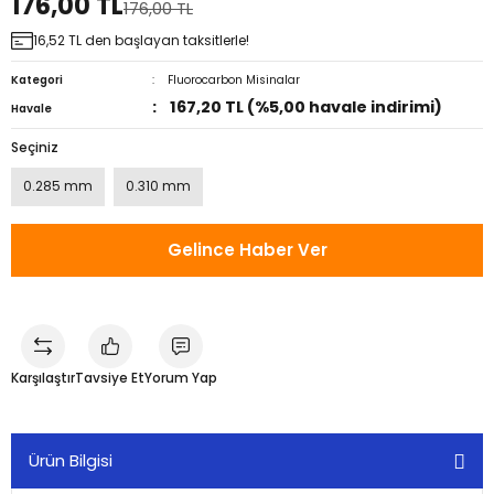
176,00 TL
176,00 TL
16,52 TL den başlayan taksitlerle!
Kategori
Fluorocarbon Misinalar
167,20 TL (%5,00 havale indirimi)
Havale
Seçiniz
0.285 mm
0.310 mm
Gelince Haber Ver
Karşılaştır
Tavsiye Et
Yorum Yap
Ürün Bilgisi