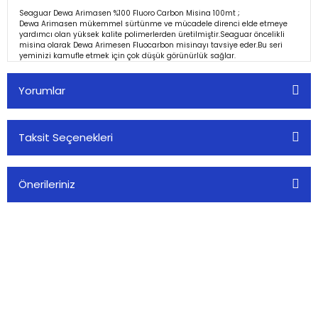
Seaguar Dewa Arimasen %100 Fluoro Carbon Misina 100mt ;
Dewa Arimasen mükemmel sürtünme ve mücadele direnci elde etmeye
yardımcı olan yüksek kalite polimerlerden üretilmiştir.Seaguar öncelikli
misina olarak Dewa Arimesen Fluocarbon misinayı tavsiye eder.Bu seri
yeminizi kamufle etmek için çok düşük görünürlük sağlar.
Yorumlar
Taksit Seçenekleri
Bu ürüne ilk yorumu siz yapın!
Önerileriniz
Yorum Yaz
Bu ürünün fiyat bilgisi, resim, ürün açıklamalarında ve diğer
konularda yetersiz gördüğünüz noktaları öneri formunu
kullanarak tarafımıza iletebilirsiniz.
Görüş ve önerileriniz için teşekkür ederiz.
Alkoç Balık Av Market olarak, balıkçılık tutkusunu paylaşan herkese
Ürün resmi kalitesiz, bozuk veya görüntülenemiyor.
kaliteli av malzemeleri sunuyoruz.
Ürün açıklamasında eksik bilgiler bulunuyor.