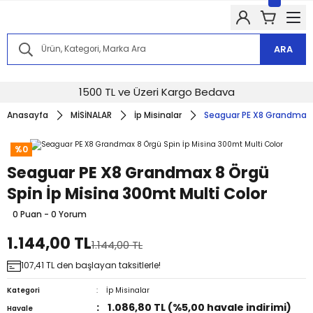
Kampanyalarımızdan haberdar olmak için @alkocav instagram
hesabımızı takip edin!
Kampanyalarımızdan haberdar olmak için @alkocav instagram
hesabımızı takip edin!
ARA
Kampanyalarımızdan haberdar olmak için @alkocav instagram
hesabımızı takip edin!
Kampanyalarımızdan haberdar olmak için @alkocav instagram
1500 TL ve Üzeri Kargo Bedava
hesabımızı takip edin!
Anasayfa
MİSİNALAR
İp Misinalar
Seaguar PE X8 Grandmax 8
Kampanyalarımızdan haberdar olmak için @alkocav instagram
hesabımızı takip edin!
%0
Seaguar PE X8 Grandmax 8 Örgü
Spin İp Misina 300mt Multi Color
0 Puan - 0 Yorum
1.144,00 TL
1.144,00 TL
107,41 TL den başlayan taksitlerle!
Kategori
İp Misinalar
1.086,80 TL (%5,00 havale indirimi)
Havale