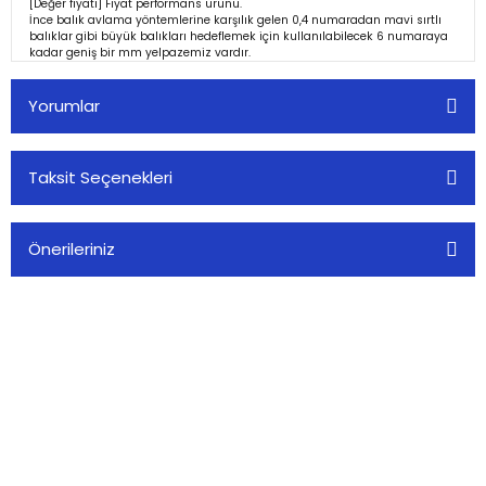
[Değer fiyatı] Fiyat performans ürünü.
İnce balık avlama yöntemlerine karşılık gelen 0,4 numaradan mavi sırtlı
balıklar gibi büyük balıkları hedeflemek için kullanılabilecek 6 numaraya
kadar geniş bir mm yelpazemiz vardır.
Yorumlar
Taksit Seçenekleri
Bu ürüne ilk yorumu siz yapın!
Önerileriniz
Yorum Yaz
Bu ürünün fiyat bilgisi, resim, ürün açıklamalarında ve diğer
konularda yetersiz gördüğünüz noktaları öneri formunu
kullanarak tarafımıza iletebilirsiniz.
Görüş ve önerileriniz için teşekkür ederiz.
Alkoç Balık Av Market olarak, balıkçılık tutkusunu paylaşan herkese
Ürün resmi kalitesiz, bozuk veya görüntülenemiyor.
kaliteli av malzemeleri sunuyoruz.
Ürün açıklamasında eksik bilgiler bulunuyor.
0(224) 482 22 00
Ürün bilgilerinde hatalar bulunuyor.