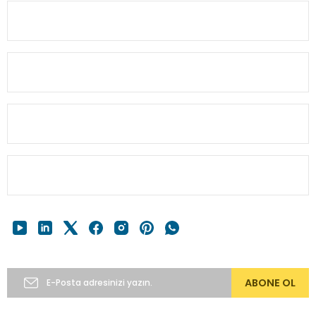
Ürün fiyatı diğer sitelerden daha pahalı.
KURUMSAL
Bu ürüne benzer farklı alternatifler olmalı.
MÜŞTERİ BİLGİ
HESABIM
Gönder
HIZLI MENÜ
E-Bülten’e Abone Ol
ABONE OL
Copyright 2024 © alkocav.com 256bit SSL sertifikası ile