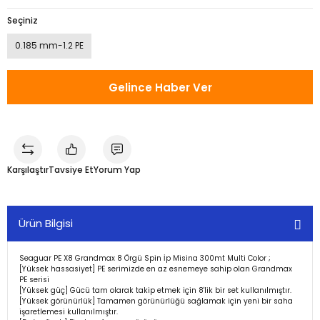
Seçiniz
0.185 mm-1.2 PE
Gelince Haber Ver
Karşılaştır
Tavsiye Et
Yorum Yap
Ürün Bilgisi
Seaguar PE X8 Grandmax 8 Örgü Spin İp Misina 300mt Multi Color ;
[Yüksek hassasiyet] PE serimizde en az esnemeye sahip olan Grandmax
PE serisi
[Yüksek güç] Gücü tam olarak takip etmek için 8'lik bir set kullanılmıştır.
[Yüksek görünürlük] Tamamen görünürlüğü sağlamak için yeni bir saha
işaretlemesi kullanılmıştır.