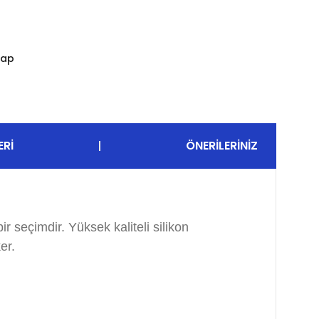
Yap
ERI
ÖNERILERINIZ
 seçimdir. Yüksek kaliteli silikon
er.