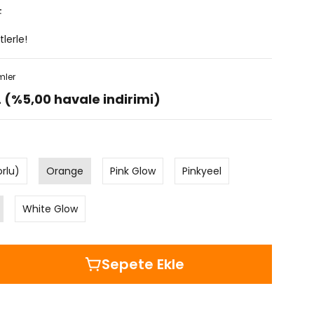
L
lerle!
mler
L (%5,00 havale indirimi)
rlu)
Orange
Pink Glow
Pinkyeel
White Glow
Sepete Ekle