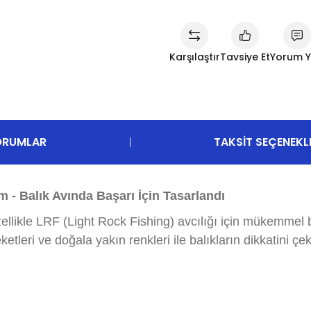
Karşılaştır
Tavsiye Et
Yorum 
ORUMLAR
TAKSIT SEÇENEKL
 - Balık Avında Başarı İçin Tasarlandı
likle LRF (Light Rock Fishing) avcılığı için mükemmel bir
leri ve doğala yakın renkleri ile balıkların dikkatini çek