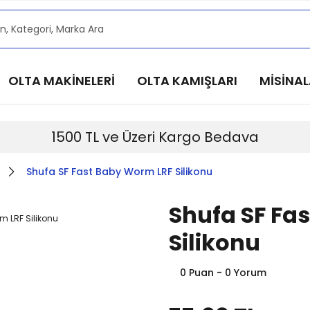
alarımızdan haberdar olmak için @alkocav instagram he
alarımızdan haberdar olmak için @alkocav instagram he
alarımızdan haberdar olmak için @alkocav instagram he
OLTA MAKİNELERİ
OLTA KAMIŞLARI
MİSİNA
alarımızdan haberdar olmak için @alkocav instagram he
alarımızdan haberdar olmak için @alkocav instagram he
1500 TL ve Üzeri Kargo Bedava
Shufa SF Fast Baby Worm LRF Silikonu
Shufa SF Fa
Silikonu
0 Puan - 0 Yorum