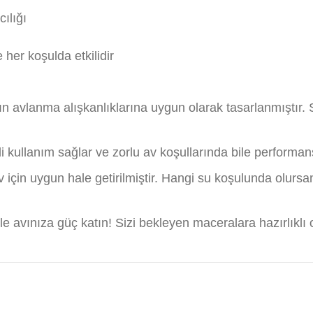
cılığı
 her koşulda etkilidir
n avlanma alışkanlıklarına uygun olarak tasarlanmıştır. S
eli kullanım sağlar ve zorlu av koşullarında bile performan
r av için uygun hale getirilmiştir. Hangi su koşulunda olur
 avınıza güç katın! Sizi bekleyen maceralara hazırlıklı 
diğer konularda yetersiz gördüğünüz noktaları öneri formunu kullanarak t