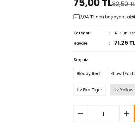
75,00 TL
82,50 T
7,04 TL den başlayan taksit
Kategori
LRF Suni Ye
71,25 T
Havale
Seçiniz
Bloody Red
Glow (Fosfo
Uv Fire Tiger
Uv Yellow