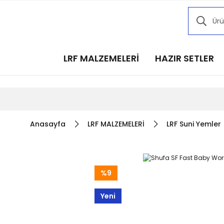
Kampany
Kampany
Kampany
LRF MALZEMELERİ
HAZIR SETLER
Kampany
Kampany
Anasayfa
LRF MALZEMELERİ
LRF Suni Yemler
%9
Yeni