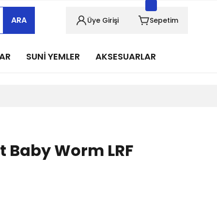
sabımızı takip edin!
ARA
Üye Girişi
Sepetim
sabımızı takip edin!
sabımızı takip edin!
LAR
SUNİ YEMLER
AKSESUARLAR
sabımızı takip edin!
sabımızı takip edin!
st Baby Worm LRF