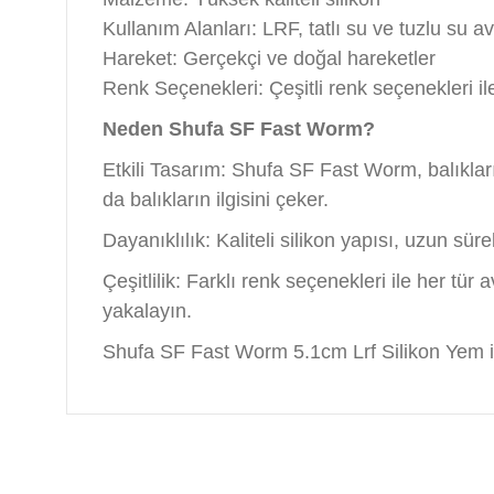
Kullanım Alanları: LRF, tatlı su ve tuzlu su av
Hareket: Gerçekçi ve doğal hareketler
Renk Seçenekleri: Çeşitli renk seçenekleri ile
Neden Shufa SF Fast Worm?
Etkili Tasarım: Shufa SF Fast Worm, balıkları
da balıkların ilgisini çeker.
Dayanıklılık: Kaliteli silikon yapısı, uzun sür
Çeşitlilik: Farklı renk seçenekleri ile her tü
yakalayın.
Shufa SF Fast Worm 5.1cm Lrf Silikon Yem ile
Bu ürünün fiyat bilgisi, resim, ürün açıklamalarında ve 
Görüş ve önerileriniz için teşekkür ederiz.