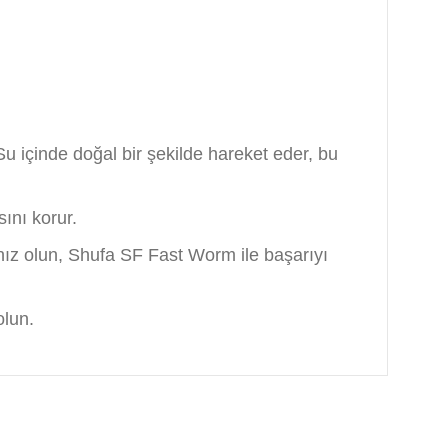
u içinde doğal bir şekilde hareket eder, bu
sını korur.
sanız olun, Shufa SF Fast Worm ile başarıyı
olun.
arafımıza iletebilirsiniz.