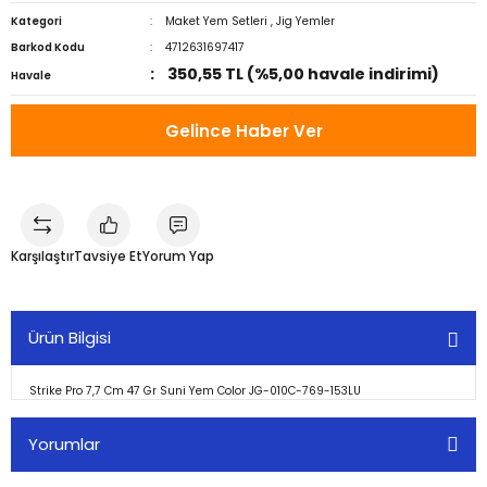
Kategori
Maket Yem Setleri
,
Jig Yemler
Barkod Kodu
4712631697417
350,55 TL (%5,00 havale indirimi)
Havale
Gelince Haber Ver
Karşılaştır
Tavsiye Et
Yorum Yap
Ürün Bilgisi
Strike Pro 7,7 Cm 47 Gr Suni Yem Color JG-010C-769-153LU
Yorumlar