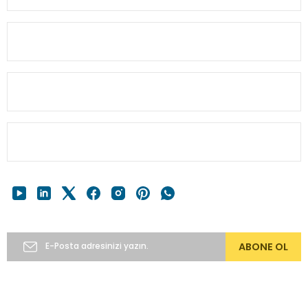
Bu ürüne benzer farklı alternatifler olmalı.
MÜŞTERİ BİLGİ
HESABIM
Gönder
HIZLI MENÜ
E-Bülten’e Abone Ol
ABONE OL
Copyright 2024 © alkocav.com 256bit SSL sertifikası ile
korunmaktadır.