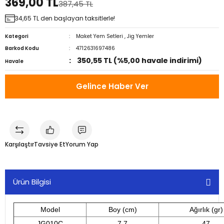
369,00 TL
387,45 TL
34,65 TL den başlayan taksitlerle!
Kategori
Maket Yem Setleri
,
Jig Yemler
Barkod Kodu
4712631697486
350,55 TL (%5,00 havale indirimi)
Havale
Gelince Haber Ver
Karşılaştır
Tavsiye Et
Yorum Yap
Ürün Bilgisi
Model
Boy (cm)
Ağırlık (gr)
JG010C
7.7
47