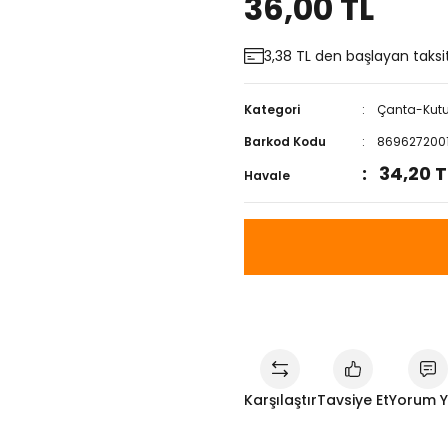
36,00 TL
3,38 TL den başlayan taksit
Kategori
Çanta-Kutu-
Barkod Kodu
869627200
34,20 T
Havale
Karşılaştır
Tavsiye Et
Yorum 