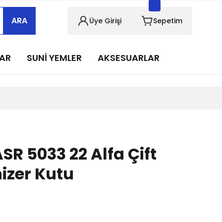
sabımızı takip edin!
ARA
Üye Girişi
Sepetim
sabımızı takip edin!
sabımızı takip edin!
LAR
SUNİ YEMLER
AKSESUARLAR
sabımızı takip edin!
sabımızı takip edin!
R 5033 22 Alfa Çift
izer Kutu