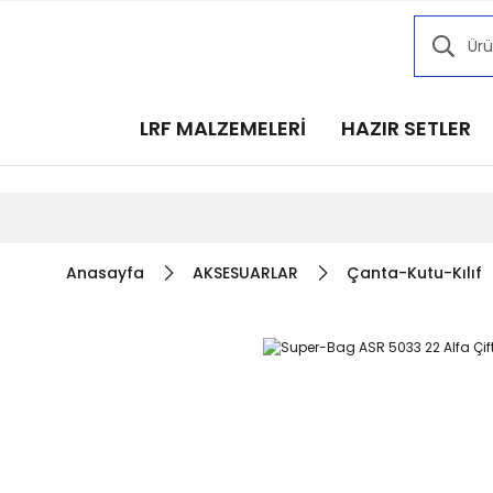
Kampany
Kampany
Kampany
LRF MALZEMELERİ
HAZIR SETLER
Kampany
Kampany
Anasayfa
AKSESUARLAR
Çanta-Kutu-Kılıf