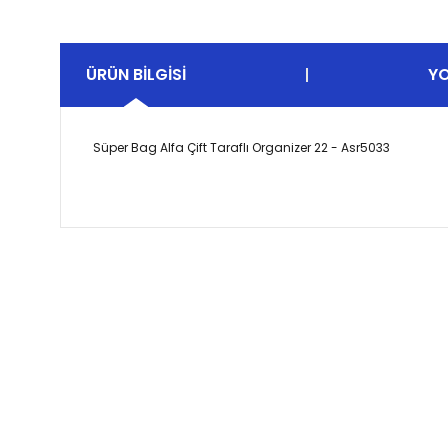
ÜRÜN BILGISI
Y
Süper Bag Alfa Çift Taraflı Organizer 22 - Asr5033
Bu ürünün fiyat bilgisi, resim, ürün açıklamalarında ve 
Görüş ve önerileriniz için teşekkür ederiz.
Ürün resmi kalitesiz, bozuk veya görüntülenemiyor.
Ürün açıklamasında eksik bilgiler bulunuyor.
Ürün bilgilerinde hatalar bulunuyor.
Ürün fiyatı diğer sitelerden daha pahalı.