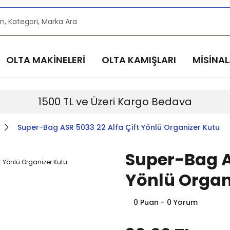
alarımızdan haberdar olmak için @alkocav instagram he
alarımızdan haberdar olmak için @alkocav instagram he
alarımızdan haberdar olmak için @alkocav instagram he
OLTA MAKİNELERİ
OLTA KAMIŞLARI
MİSİNA
alarımızdan haberdar olmak için @alkocav instagram he
alarımızdan haberdar olmak için @alkocav instagram he
1500 TL ve Üzeri Kargo Bedava
Super-Bag ASR 5033 22 Alfa Çift Yönlü Organizer Kutu
Super-Bag AS
Yönlü Organ
0 Puan - 0 Yorum