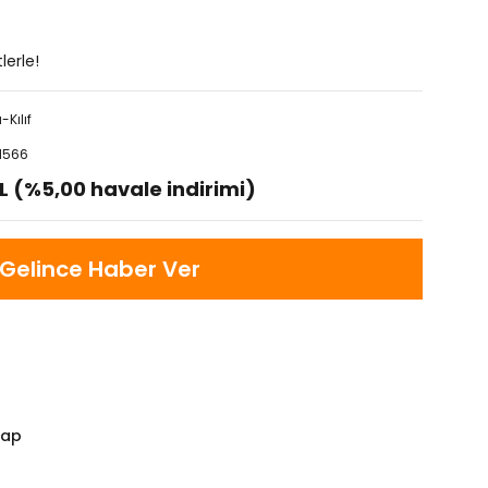
lerle!
Kılıf
1566
L (%5,00 havale indirimi)
Gelince Haber Ver
Yap