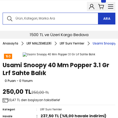
Kampanyalarımızdan haberdar olmak için @alkocav instagram
hesabımızı takip edin!
Kampanyalarımızdan haberdar olmak için @alkocav instagram
hesabımızı takip edin!
ARA
Kampanyalarımızdan haberdar olmak için @alkocav instagram
hesabımızı takip edin!
Kampanyalarımızdan haberdar olmak için @alkocav instagram
1500 TL ve Üzeri Kargo Bedava
hesabımızı takip edin!
Anasayfa
LRF MALZEMELERİ
LRF Suni Yemler
Usami Snoopy 40
Kampanyalarımızdan haberdar olmak için @alkocav instagram
hesabımızı takip edin!
%0
Usami Snoopy 40 Mm Popper 3.1 Gr
Lrf Sahte Balık
0 Puan - 0 Yorum
250,00 TL
250,00 TL
23,47 TL den başlayan taksitlerle!
Kategori
LRF Suni Yemler
237,50 TL (%5,00 havale indirimi)
Havale