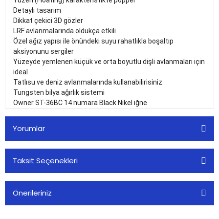
Yüzen (Floating) karakteristikte popper
Detaylı tasarım
Dikkat çekici 3D gözler
LRF avlanmalarında oldukça etkili
Özel ağız yapısı ile önündeki suyu rahatlıkla boşaltıp
aksiyonunu sergiler
Yüzeyde yemlenen küçük ve orta boyutlu dişli avlanmaları için
ideal
Tatlısu ve deniz avlanmalarında kullanabilirisiniz.
Tungsten bilya ağırlık sistemi
Owner ST-36BC 14 numara Black Nikel iğne
Yorumlar
Taksit Seçenekleri
Bu ürüne ilk yorumu siz yapın!
Önerileriniz
Yorum Yaz
Bu ürünün fiyat bilgisi, resim, ürün açıklamalarında ve diğer