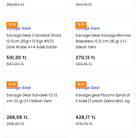
383,52 TL
301,74 TL
%10
%10
Savage Gear
Savage Gear
Savage Gear Cannibal Shad
Savage Gear Savage Minnow
12.5cm 20gr+12.5gr #5/0
Weedless 12.5 cm 28 gr 2+1
Dark Water 4+4 Adet Sahte
Silikon Yem
Balık
510,30 TL
270,13 TL
567,00 TL
300,15 TL
%10
%10
Savage Gear
Savage Gear
Savage Gear Sandeel V2 12
Savage gear Psycho Sprat Lrf
cm 22 gr 2+1 Silikon Yem
3 Adet (Turkish Zebra Mix) Jig
268,58 TL
428,17 TL
298,42 TL
475,75 TL