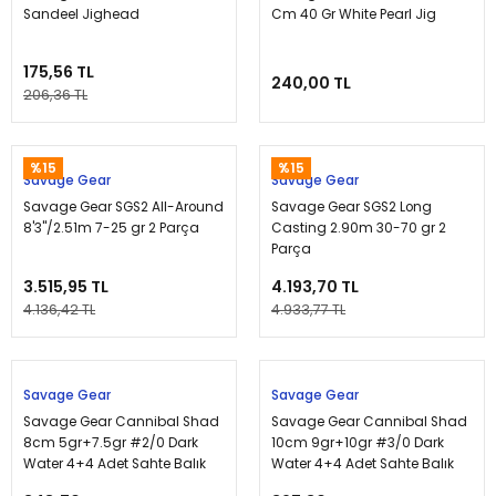
Sandeel Jighead
Cm 40 Gr White Pearl Jig
175,56 TL
240,00 TL
206,36 TL
%15
%15
Savage Gear
Savage Gear
Savage Gear SGS2 All-Around
Savage Gear SGS2 Long
8'3''/2.51m 7-25 gr 2 Parça
Casting 2.90m 30-70 gr 2
Parça
3.515,95 TL
4.193,70 TL
4.136,42 TL
4.933,77 TL
Tükendi
Tükendi
Savage Gear
Savage Gear
Savage Gear Cannibal Shad
Savage Gear Cannibal Shad
8cm 5gr+7.5gr #2/0 Dark
10cm 9gr+10gr #3/0 Dark
Water 4+4 Adet Sahte Balık
Water 4+4 Adet Sahte Balık