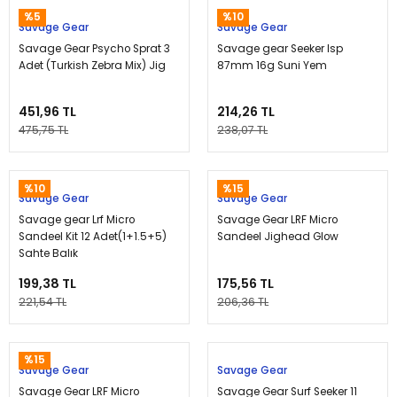
%5
%10
Savage Gear
Savage Gear
Savage Gear Psycho Sprat 3
Savage gear Seeker Isp
Adet (Turkish Zebra Mix) Jig
87mm 16g Suni Yem
451,96 TL
214,26 TL
475,75 TL
238,07 TL
%10
%15
Savage Gear
Savage Gear
Savage gear Lrf Micro
Savage Gear LRF Micro
Sandeel Kit 12 Adet(1+1.5+5)
Sandeel Jighead Glow
Sahte Balık
199,38 TL
175,56 TL
221,54 TL
206,36 TL
%15
Savage Gear
Savage Gear
Savage Gear LRF Micro
Savage Gear Surf Seeker 11