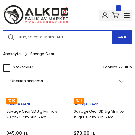
Kampanyalarımızdan haberdar olmak için @alkocav instagram
hesabımızı takip edin!
Kampanyalarımızdan haberdar olmak için @alkocav instagram
hesabımızı takip edin!
Kampanyalarımızdan haberdar olmak için @alkocav instagram
hesabımızı takip edin!
ARA
Kampanyalarımızdan haberdar olmak için @alkocav instagram
hesabımızı takip edin!
Kampanyalarımızdan haberdar olmak için @alkocav instagram
Anasayfa
Savage Gear
hesabımızı takip edin!
Stoktakiler
Toplam 72 ürün
%10
%11
Savage Gear
Savage Gear
Savage Gear 3D Jig Minnow
Savage Gear 3D Jig Minnow
20 gr 7,5 cm Suni Yem
15 gr 6,8 cm Suni Yem
345,00 TL
270,00 TL