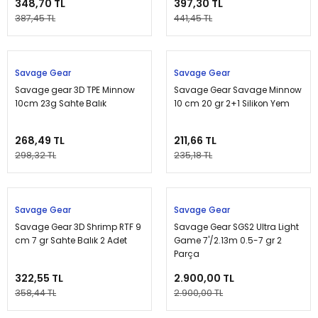
348,70 TL
397,30 TL
387,45 TL
441,45 TL
Tükendi
Tükendi
Savage Gear
Savage Gear
Savage gear 3D TPE Minnow
Savage Gear Savage Minnow
10cm 23g Sahte Balık
10 cm 20 gr 2+1 Silikon Yem
268,49 TL
211,66 TL
298,32 TL
235,18 TL
Tükendi
Tükendi
Savage Gear
Savage Gear
Savage Gear 3D Shrimp RTF 9
Savage Gear SGS2 Ultra Light
cm 7 gr Sahte Balık 2 Adet
Game 7'/2.13m 0.5-7 gr 2
Parça
322,55 TL
2.900,00 TL
358,44 TL
2.900,00 TL