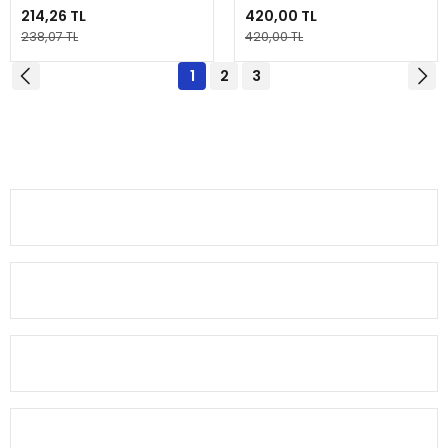
214,26 TL
420,00 TL
238,07 TL
420,00 TL
1
2
3
Alkoç Balık Av Market olarak, balıkçılık tutkusunu paylaşan herkese
kaliteli av malzemeleri sunuyoruz.
0(224) 482 22 00
KURUMSAL
MÜŞTERİ BİLGİ
HESABIM
HIZLI MENÜ